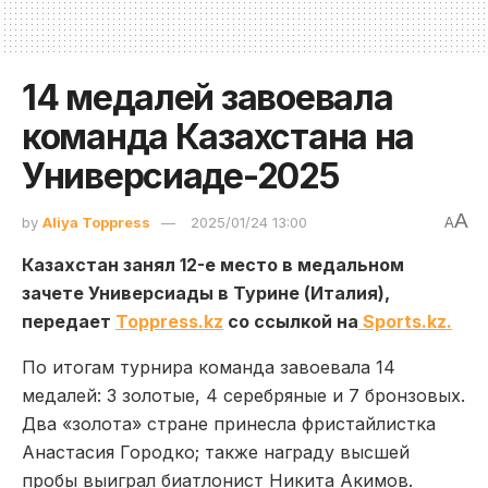
14 медалей завоевала
команда Казахстана на
Универсиаде-2025
A
by
Aliya Toppress
2025/01/24 13:00
A
Казахстан занял 12-е место в медальном
зачете Универсиады в Турине (Италия),
передает
Toppress.kz
со ссылкой на
Sports.kz.
По итогам турнира команда завоевала 14
медалей: 3 золотые, 4 серебряные и 7 бронзовых.
Два «золота» стране принесла фристайлистка
Анастасия Городко; также награду высшей
пробы выиграл биатлонист Никита Акимов.