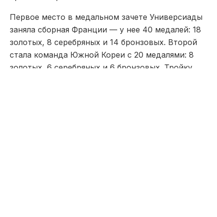
Первое место в медальном зачете Универсиады
заняла сборная Франции — у нее 40 медалей: 18
золотых, 8 серебряных и 14 бронзовых. Второй
стала команда Южной Кореи с 20 медалями: 8
золотых, 6 серебряных и 6 бронзовых. Тройку
лучших команд замкнула Финляндия, в копилке у
которой оказалось 15 медалей: 8 золотых, 3
серебряные и 4 бронзовые.
Наша редакция участвует в партнёрской сети
«Все
СМИ»
.