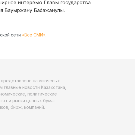
обширное интервью Главы государства
ия Бауыржану Бабажанулы.
рской сети
«Все СМИ»
.
о представлено на ключевых
м главные новости Казахстана,
ономические, политические
алют и рынки ценных бумаг,
ков, бирж, компаний.