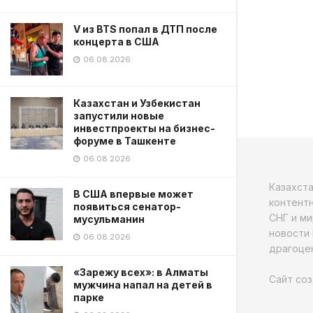
V из BTS попал в ДТП после
концерта в США
06.08.2026
Казахстан и Узбекистан
запустили новые
инвестпроекты на бизнес-
форуме в Ташкенте
06.08.2026
Казахст
В США впервые может
контентн
появиться сенатор-
СНГ и ми
мусульманин
новости 
06.08.2026
драгоцен
«Зарежу всех»: в Алматы
Сайт соз
мужчина напал на детей в
парке