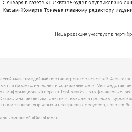
5 января в газете «Turkistan» будет опубликовано 
Касым-Жомарта Токаева главному редактору издан
Наша редакция участвует в партнё
анский мультимедийный портал-агрегатор новостей. Агентств
ых платформах: интернет и социальные сети. Мы представляе
ра. Информационный портал TopPress.kz - это финансовые, эк
Казахстана, аналитика, рейтинги, выводы и прогнозы, курсы в
ных металлов, сырьевых и несырьевых ресурсов, новости бан
дан компанией «Digital idea»