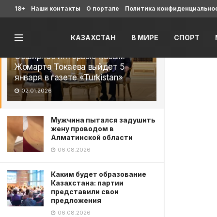
Последние
18+
Наши контакты
О портале
Политика конфиденциально
КАЗАХСТАН
В МИРЕ
СПОРТ
Обширное интервью Касым-
Жомарта Токаева выйдет 5
января в газете «Turkistan»
02.01.2026
Мужчина пытался задушить
жену проводом в
Алматинской области
06.08.2026
Каким будет образование
Казахстана: партии
представили свои
предложения
06.08.2026