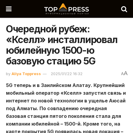
Очередной рубеж:
«Кселл» инсталлировал
юбилейную 1500-ю
базовую стацию 5G
A
by
Aliya Toppress
2025/01/22 16:32
A
5G теперь и в Заилийском Алатау. Крупнейший
мобильный оператор «Кселл» запустил связь и
интернет по новой технологии в ущелье Аюсай
под Алматы. По совпадению очередная
базовая станция пятого поколения стала для
компании юбилейной – 1500-й. Кроме того, на
карте покрытия 5G появилась новая локация –