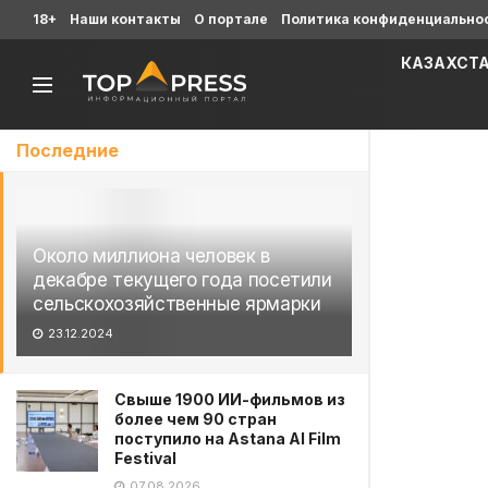
18+
Наши контакты
О портале
Политика конфиденциально
КАЗАХСТ
Последние
Около миллиона человек в
декабре текущего года посетили
сельскохозяйственные ярмарки
23.12.2024
Свыше 1900 ИИ-фильмов из
более чем 90 стран
поступило на Astana AI Film
Festival
07.08.2026