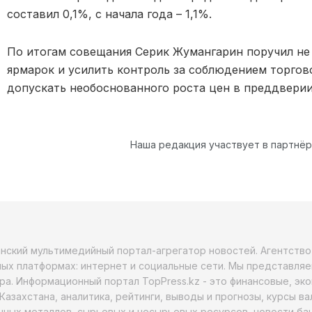
составил 0,1%, с начала года – 1,1%.
По итогам совещания Серик Жумангарин поручил не
ярмарок и усилить контроль за соблюдением торгов
допускать необоснованного роста цен в преддвери
Наша редакция участвует в партнё
анский мультимедийный портал-агрегатор новостей. Агентств
ых платформах: интернет и социальные сети. Мы представляе
ра. Информационный портал TopPress.kz - это финансовые, эк
Казахстана, аналитика, рейтинги, выводы и прогнозы, курсы в
ных металлов, сырьевых и несырьевых ресурсов, новости бан