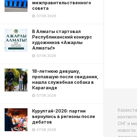
межправительственного
совета
07.08.2026
В Алматы стартовал
Республиканский конкурс
художников «Ажарлы
Алматы!»
07.08.2026
18-летнюю девушку,
пропавшую после свидания,
нашла служебная собака в
Караганде
07.08.2026
Казахст
Курултай-2026: партии
вернулись в регионы после
контентн
дебатов
СНГ и ми
новости 
07.08.2026
драгоцен