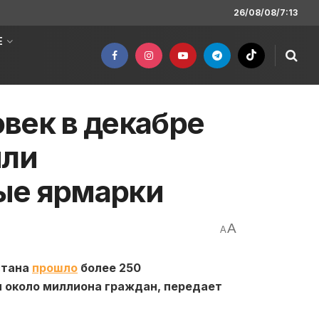
26/08/08/7:13
Е
век в декабре
или
ые ярмарки
A
A
стана
прошло
более 250
 около миллиона граждан, передает