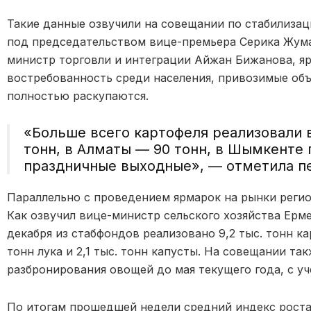
Такие данные озвучили на совещании по стабилизац
под председательством вице-премьера Серика Жума
министр торговли и интеграции Айжан Бижанова, я
востребованность среди населения, привозимые об
полностью раскупаются.
«Больше всего картофеля реализовали в
тонн, в Алматы — 90 тонн, в Шымкенте 
праздничные выходные»,
— отметила пе
Параллельно с проведением ярмарок на рынки реги
Как озвучил вице-министр сельского хозяйства Ерме
декабря из стабфондов реализовано 9,2 тыс. тонн кар
тонн лука и 2,1 тыс. тонн капусты. На совещании та
разбронирования овощей до мая текущего года, с у
По итогам прошедшей недели средний индекс роста