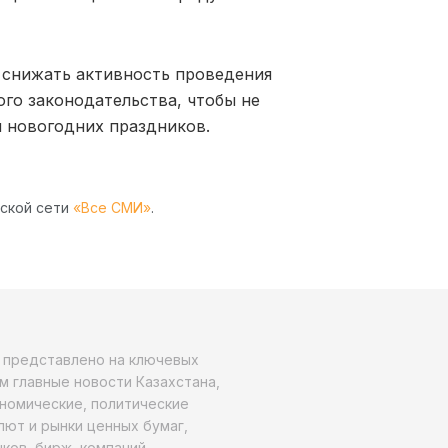
 снижать активность проведения
ого законодательства, чтобы не
и новогодних праздников.
рской сети
«Все СМИ»
.
о представлено на ключевых
м главные новости Казахстана,
ономические, политические
алют и рынки ценных бумаг,
ков, бирж, компаний.