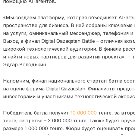
помощью AI-агентов.
«Мы создаем платформу, которая объединяет AI-аге
пространстве для бизнеса. В ней собраны ключевые 
на услуги, омниканальный мессенджер, телефония и A
Выход в финал Digital Qazaqstan Battle – отличная 
широкой технологической аудитории. В финале расс
и найти новых партнеров для развития проекта», – 
Эдгар Володькин.
Напомним, финал национального стартап-батла сост
на сцене форума Digital Qazaqstan. Финалисты пред
инвесторами и участниками технологической экоси
Победитель батла получит
10 000 000
тенге, за втор
тенге, за третье – 3 000 000 тенге. Также будет вру
размере 1 000 000 тенге. Жюри будет оценивать пр