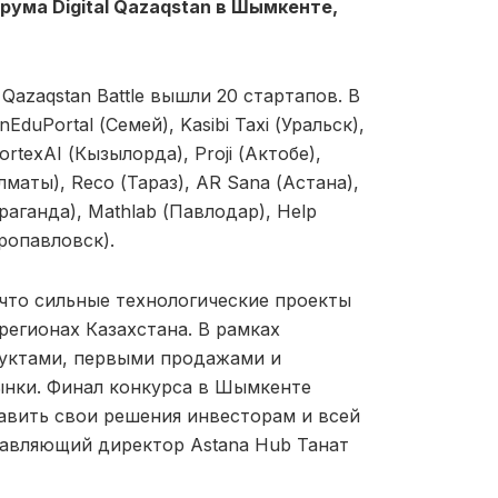
рума Digital Qazaqstan в Шымкенте,
Qazaqstan Battle вышли 20 стартапов. В
nEduPortal (Семей), Kasibi Taxi (Уральск),
rtexAI (Кызылорда), Proji (Актобе),
лматы), Reco (Тараз), AR Sana (Астана),
раганда), Mathlab (Павлодар), Help
ропавловск).
ь, что сильные технологические проекты
регионах Казахстана. В рамках
дуктами, первыми продажами и
нки. Финал конкурса в Шымкенте
тавить свои решения инвесторам и всей
равляющий директор Astana Hub Танат