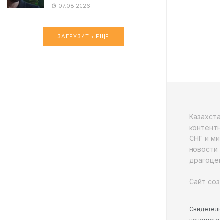
07.08.2026
ЗАГРУЗИТЬ ЕЩЕ
Казахст
контентн
СНГ и ми
новости 
драгоцен
Сайт соз
Свидетель
печатного