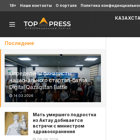
18+
Наши контакты
О портале
Политика конфиденциально
КАЗАХСТ
Последние
Определены финалисты
национального стартап-батла
Digital Qazaqstan Battle
14.03.2026
Мать умершего подростка
из Актау добивается
встречи с министром
здравоохранения
08.08.2026