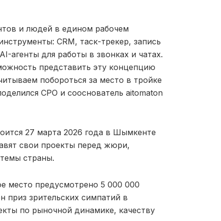
нтов и людей в едином рабочем
инструменты: CRM, таск-трекер, запись
I-агенты для работы в звонках и чатах.
возможность представить эту концепцию
читываем побороться за место в тройке
поделился CPO и сооснователь aitomaton
оится 27 марта 2026 года в Шымкенте
ставят свои проекты перед жюри,
стемы страны.
ое место предусмотрено 5 000 000
чен приз зрительских симпатий в
оекты по рыночной динамике, качеству