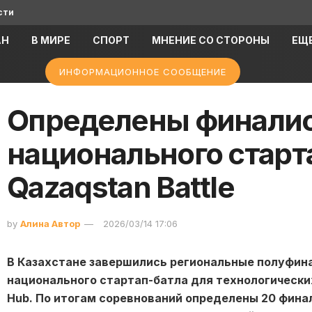
сти
АН
В МИРЕ
СПОРТ
МНЕНИЕ СО СТОРОНЫ
ЕЩ
ИНФОРМАЦИОННОЕ СООБЩЕНИЕ
Определены финали
национального старта
Qazaqstan Battle
by
Алина Автор
2026/03/14 17:06
В Казахстане завершились региональные полуфиналы
национального стартап-батла для технологических
Hub. По итогам соревнований определены 20 фина