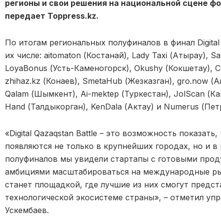
регионы и свои решения на национальной сцене фо
передает Toppress.kz.
По итогам региональных полуфиналов в финал Digital 
их числе: aitomaton (Костанай), Lady Taxi (Атырау), Sa
LoyaBonus (Усть-Каменогорск), Okushy (Кокшетау), Co
zhihaz.kz (Конаев), SmetaHub (Жезказган), gro.now (А
Qalam (Шымкент), Ai-mektep (Туркестан), JolScan (Ка
Hand (Талдыкорган), KenDala (Актау) и Numerus (Пет
«Digital Qazaqstan Battle – это возможность показат
появляются не только в крупнейших городах, но и в 
полуфиналов мы увидели стартапы с готовыми про
амбициями масштабироваться на международные ры
станет площадкой, где лучшие из них смогут предс
технологической экосистеме страны», – отметил уп
Ускембаев.