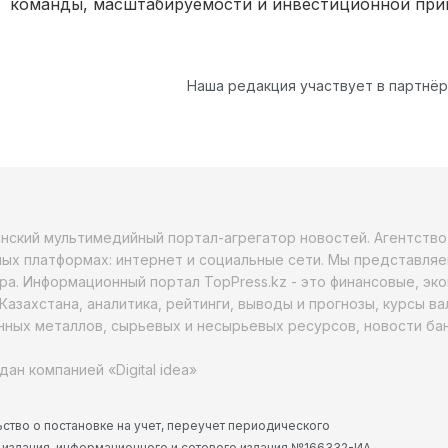
команды, масштабируемости и инвестиционной при
Наша редакция участвует в партнё
анский мультимедийный портал-агрегатор новостей. Агентств
ых платформах: интернет и социальные сети. Мы представляе
ра. Информационный портал TopPress.kz - это финансовые, эк
Казахстана, аналитика, рейтинги, выводы и прогнозы, курсы в
ных металлов, сырьевых и несырьевых ресурсов, новости бан
дан компанией «Digital idea»
ство о постановке на учет, переучет периодического
 издания, информационного и сетевого издания №166332-ИА