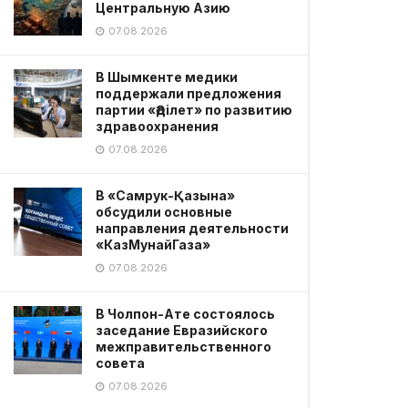
Центральную Азию
07.08.2026
В Шымкенте медики
поддержали предложения
партии «Әділет» по развитию
здравоохранения
07.08.2026
В «Самрук-Қазына»
обсудили основные
направления деятельности
«КазМунайГаза»
07.08.2026
В Чолпон-Ате состоялось
заседание Евразийского
межправительственного
совета
07.08.2026