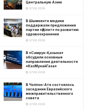
Центральную Азию
07.08.2026
В Шымкенте медики
поддержали предложения
партии «Әділет» по развитию
здравоохранения
07.08.2026
В «Самрук-Қазына»
обсудили основные
направления деятельности
«КазМунайГаза»
07.08.2026
В Чолпон-Ате состоялось
заседание Евразийского
межправительственного
совета
07.08.2026