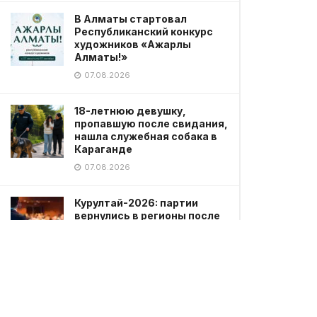
В Алматы стартовал
Республиканский конкурс
художников «Ажарлы
Алматы!»
07.08.2026
18-летнюю девушку,
пропавшую после свидания,
нашла служебная собака в
Караганде
07.08.2026
Курултай-2026: партии
вернулись в регионы после
дебатов
07.08.2026
Матрица, Властелин колец,
Заклятие: новые анонсы
кино от Warner Bros