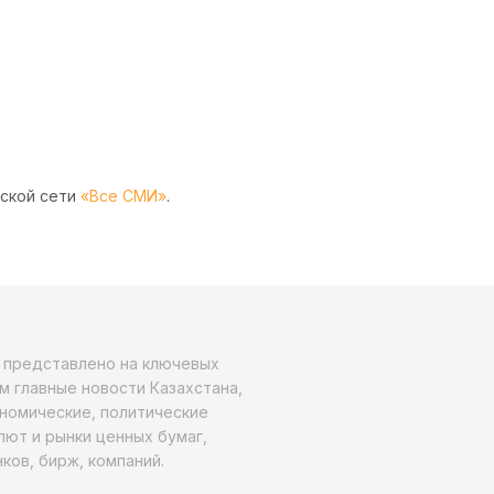
рской сети
«Все СМИ»
.
о представлено на ключевых
м главные новости Казахстана,
ономические, политические
алют и рынки ценных бумаг,
ков, бирж, компаний.