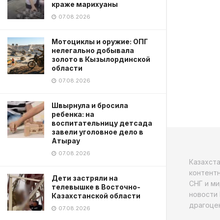
краже марихуаны
07.08.2026
Мотоциклы и оружие: ОПГ
нелегально добывала
золото в Кызылординской
области
07.08.2026
Швырнула и бросила
ребенка: на
воспитательницу детсада
завели уголовное дело в
Атырау
07.08.2026
Казахст
контентн
Дети застряли на
СНГ и ми
телевышке в Восточно-
новости 
Казахстанской области
драгоцен
07.08.2026