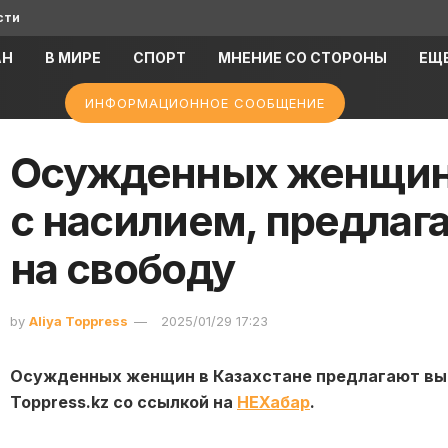
сти
АН
В МИРЕ
СПОРТ
МНЕНИЕ СО СТОРОНЫ
ЕЩ
ИНФОРМАЦИОННОЕ СООБЩЕНИЕ
Осужденных женщин,
с насилием, предлаг
на свободу
by
Aliya Toppress
2025/01/29 17:23
Осужденных женщин в Казахстане предлагают вып
Toppress.kz со ссылкой на
НЕХабар
.