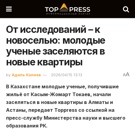
От исследований – к
новоселью: молодые
ученые заселяются в
новые квартиры
A
by
Адиль Калиев
2026/04/15 13:13
A
В
Казахстане
молодые ученые, получившие
жильё от
Касым-Жомарт Токаев
, начали
заселяться в новые квартиры в
Алматы
и
Астаны, передает Toppress со ссылкой на
пресс-службу
Министерства науки и высшего
образования РК.