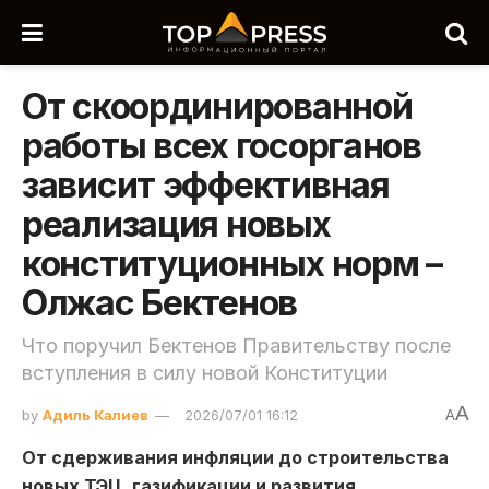
От скоординированной
работы всех госорганов
зависит эффективная
реализация новых
конституционных норм –
Олжас Бектенов
Что поручил Бектенов Правительству после
вступления в силу новой Конституции
A
by
Адиль Калиев
2026/07/01 16:12
A
От сдерживания инфляции до строительства
новых ТЭЦ, газификации и развития