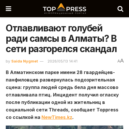
Отлавливают голубей
ради самсы в Алматы? В
сети разгорелся скандал
A
by
Saida Nygmet
2026/05/13 14:41
A
В Алматинском парке имени 28 гвардейцев-
панфиловцев развернулась подозрительная
сцена: группа людей средь бела дня массово
отлавливала птиц. Инцидент получил огласку
после публикации одной из жительниц в
социальной сети Threads, сообщает Toppress
со ссылкой на
NewTimes.kz
.