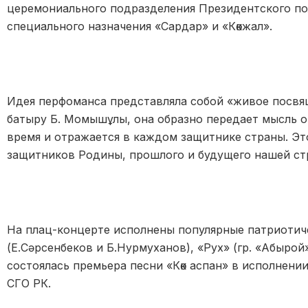
церемониального подразделения Президентского по
специального назначения «Сардар» и «Көкжал».
Идея перфоманса представляла собой «живое посвя
батыру Б. Момышұлы, она образно передает мысль о
время и отражается в каждом защитнике страны. Эт
защитников Родины, прошлого и будущего нашей ст
На плац-концерте исполнены популярные патриотиче
(Е.Сәрсенбеков и Б.Нурмуханов), «Рух» (гр. «Абырой»)
состоялась премьера песни «Көк аспан» в исполнени
СГО РК.