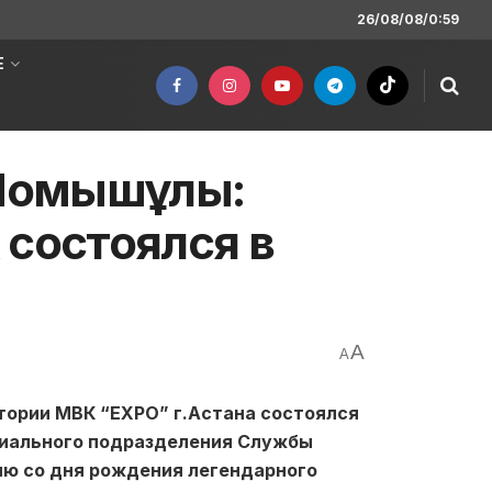
26/08/08/0:59
Е
Момышұлы:
 состоялся в
A
A
итории МВК “ЕХРО” г.Астана состоялся
ниального подразделения Службы
ию со дня рождения легендарного