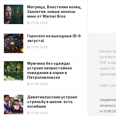
Матрица, Властелин колец,
Заклятие: новые анонсы
кино от Warner Bros
07.08.2026
Гороскоп на выходные (8–9
августа)
07.08.2026
Казахст
контентн
СНГ и ми
Мужчина без одежды
устроил непристойное
новости 
поведение в парке в
драгоцен
Петропавловске
07.08.2026
Сайт соз
Девятиклассник устроил
Свидетель
стрельбу в школе: есть
печатного
погибшие
от 11.08.
07.08.2026