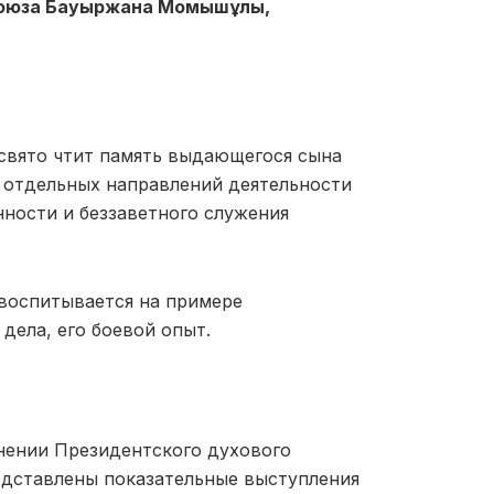
 Союза Бауыржана Момышұлы,
свято чтит память выдающегося сына
е отдельных направлений деятельности
ности и беззаветного служения
воспитывается на примере
дела, его боевой опыт.
нении Президентского духового
едставлены показательные выступления