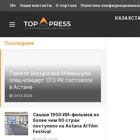
18+
Наши контакты
О портале
Политика конфиденциально
КАЗАХСТ
Последние
Памяти Бауыржана Момышұлы:
плац-концерт СГО РК состоялся
в Астане
24.12.2025
Свыше 1900 ИИ-фильмов из
более чем 90 стран
поступило на Astana AI Film
Festival
07.08.2026