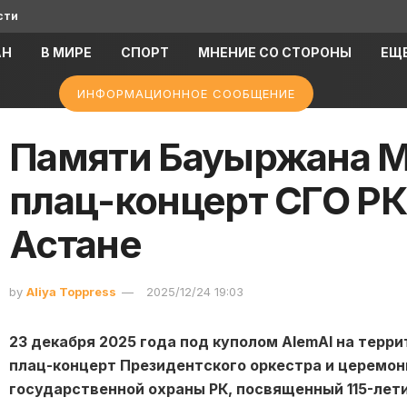
сти
АН
В МИРЕ
СПОРТ
МНЕНИЕ СО СТОРОНЫ
ЕЩ
ИНФОРМАЦИОННОЕ СООБЩЕНИЕ
Памяти Бауыржана 
плац-концерт СГО РК
Астане
by
Aliya Toppress
2025/12/24 19:03
23 декабря 2025 года под куполом AlemAI на терр
плац-концерт Президентского оркестра и церемо
государственной охраны РК, посвященный 115-лет