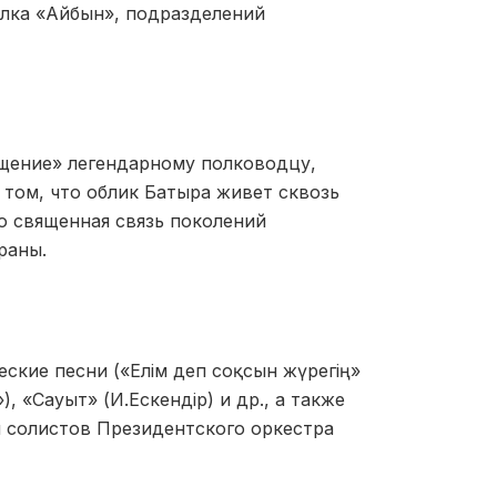
лка «Айбын», подразделений
щение» легендарному полководцу,
 том, что облик Батыра живет сквозь
о священная связь поколений
раны.
ские песни («Елім деп соқсын жүрегің»
, «Сауыт» (И.Ескендір) и др., а также
и солистов Президентского оркестра