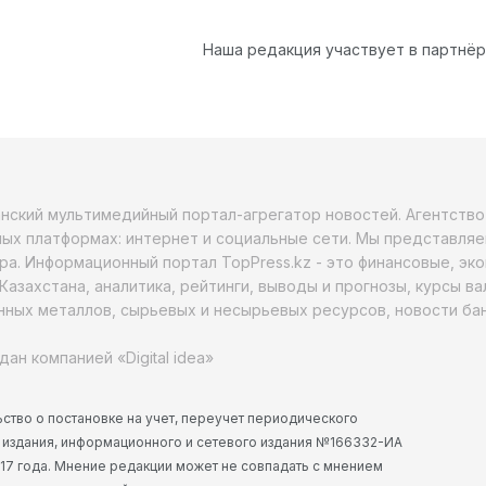
Наша редакция участвует в партнё
анский мультимедийный портал-агрегатор новостей. Агентств
ых платформах: интернет и социальные сети. Мы представляе
ра. Информационный портал TopPress.kz - это финансовые, эк
Казахстана, аналитика, рейтинги, выводы и прогнозы, курсы в
ных металлов, сырьевых и несырьевых ресурсов, новости бан
дан компанией «Digital idea»
ство о постановке на учет, переучет периодического
 издания, информационного и сетевого издания №166332-ИА
2017 года. Мнение редакции может не совпадать с мнением