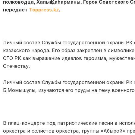
полководца, Халық Қаһарманы, Героя Советского
передает
Toppress.kz
.
Личный состав Службы государственной охраны РК 
казахского народа. Его образ закреплён в символик
СГО РК как выражение идеалов героизма, мужествен
Отечеству.
Личный состав Службы государственной охраны РК 
Б.Момышұлы, изучаются его труды на тему военного 
В плац-концерте под патриотические песни в испол
оркестра и солистов оркестра, группы «Абырой» пр