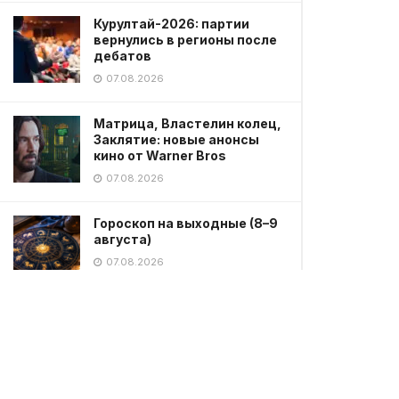
Курултай-2026: партии
вернулись в регионы после
дебатов
07.08.2026
Матрица, Властелин колец,
Заклятие: новые анонсы
кино от Warner Bros
07.08.2026
Гороскоп на выходные (8–9
августа)
07.08.2026
Мужчина без одежды
устроил непристойное
поведение в парке в
Петропавловске
07.08.2026