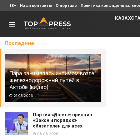
18+
Наши контакты
О портале
Политика конфиденциально
КАЗАХСТ
Последние
Пара занималась интимом возле
железнодорожный путей в
Актобе (видео)
21.05.2026
Партия «Әділет»: принцип
«Закон и порядок»
обязателен для всех
08.08.2026