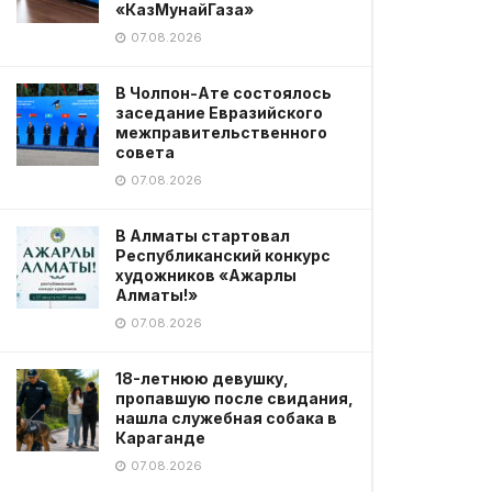
«КазМунайГаза»
07.08.2026
В Чолпон-Ате состоялось
заседание Евразийского
межправительственного
совета
07.08.2026
В Алматы стартовал
Республиканский конкурс
художников «Ажарлы
Алматы!»
07.08.2026
18-летнюю девушку,
пропавшую после свидания,
нашла служебная собака в
Караганде
07.08.2026