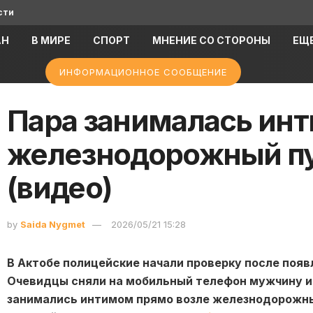
сти
АН
В МИРЕ
СПОРТ
МНЕНИЕ СО СТОРОНЫ
ЕЩ
ИНФОРМАЦИОННОЕ СООБЩЕНИЕ
Пара занималась ин
железнодорожный пу
(видео)
by
Saida Nygmet
2026/05/21 15:28
В Актобе полицейские начали проверку после появ
Очевидцы сняли на мобильный телефон мужчину и
занимались интимом прямо возле железнодорожны