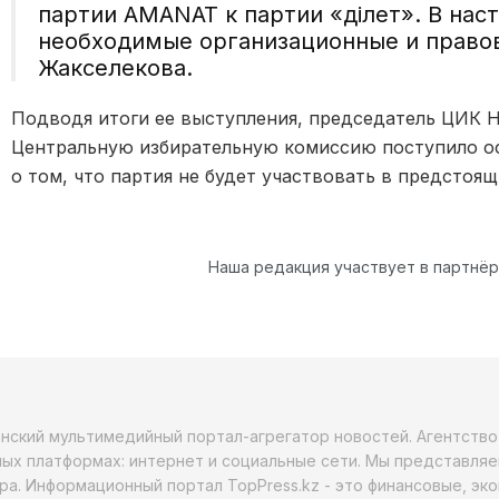
партии AMANAT к партии «Әділет». В на
необходимые организационные и правов
Жакселекова.
Подводя итоги ее выступления, председатель ЦИК Н
Центральную избирательную комиссию поступило 
о том, что партия не будет участвовать в предстоящ
Наша редакция участвует в партнё
анский мультимедийный портал-агрегатор новостей. Агентств
ых платформах: интернет и социальные сети. Мы представляе
ра. Информационный портал TopPress.kz - это финансовые, эк