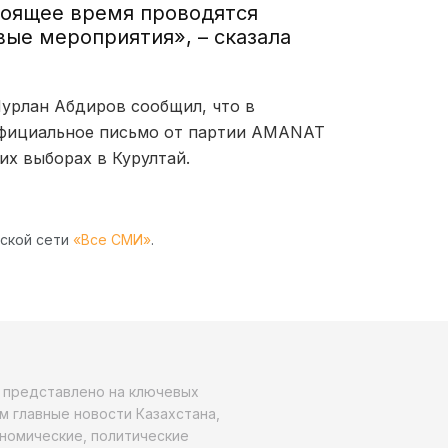
стоящее время проводятся
ые мероприятия», – сказала
урлан Абдиров сообщил, что в
официальное письмо от партии AMANAT
их выборах в Курултай.
рской сети
«Все СМИ»
.
о представлено на ключевых
м главные новости Казахстана,
ономические, политические