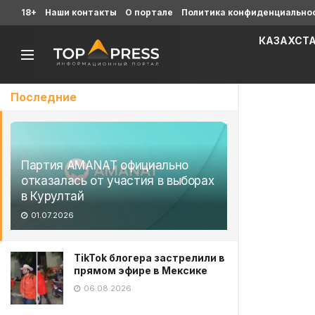
18+
Наши контакты
О портале
Политика конфиденциально
КАЗАХСТ
Последние
Партия AMANAT официально
отказалась от участия в выборах
в Курултай
01.07.2026
TikTok блогера застрелили в
прямом эфире в Мексике
06.08.2026