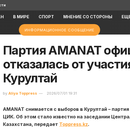
сти
АН
В МИРЕ
СПОРТ
МНЕНИЕ СО СТОРОНЫ
ЕЩ
ИНФОРМАЦИОННОЕ СООБЩЕНИЕ
Партия AMANAT офи
отказалась от участи
Курултай
by
Aliya Toppress
2026/07/01 19:31
AMANAT снимается с выборов в Курултай – партия
ЦИК. Об этом стало известно на заседании Центр
Казахстана, передает
Toppress.kz
.