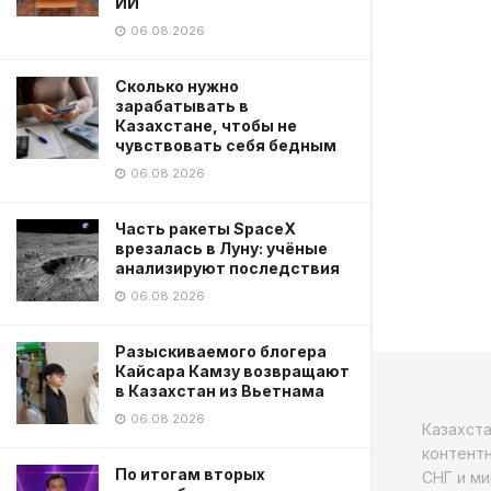
ИИ
06.08.2026
Сколько нужно
зарабатывать в
Казахстане, чтобы не
чувствовать себя бедным
06.08.2026
Часть ракеты SpaceX
врезалась в Луну: учёные
анализируют последствия
06.08.2026
Разыскиваемого блогера
Кайсара Камзу возвращают
в Казахстан из Вьетнама
06.08.2026
Казахст
контентн
По итогам вторых
СНГ и ми