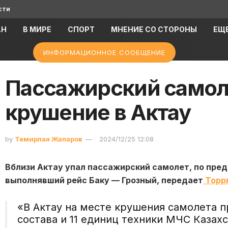
сти
АН
В МИРЕ
СПОРТ
МНЕНИЕ СО СТОРОНЫ
ЕЩ
ИНФОРМАЦИОННОЕ СООБЩЕНИЕ
Пассажирский самол
крушение в Актау
by
Темирлан Жапаров
2024/12/25 12:08
Вблизи Актау упал пассажирский самолет, по пре
выполнявший рейс Баку — Грозный, передает
Toppr
«В Актау на месте крушения самолета п
состава и 11 единиц техники МЧС Казах