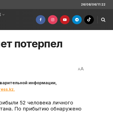
26/08/06/11:22
Е
ет потерпел
A
A
дварительной информации,
ess.kz.
рибыли 52 человека личного
стана. По прибытию обнаружено