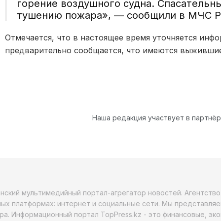
горение воздушного судна. Спасательн
тушению пожара», — сообщили в МЧС Р
Отмечается, что в настоящее время уточняется инф
предварительно сообщается, что имеются выжившие
Наша редакция участвует в партнё
анский мультимедийный портал-агрегатор новостей. Агентств
ых платформах: интернет и социальные сети. Мы представляе
ра. Информационный портал TopPress.kz - это финансовые, эк