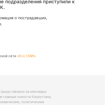
ые подразделения приступили к
К.
ормация о пострадавших,
.
рской сети
«Все СМИ»
.
о представлено на ключевых
м главные новости Казахстана,
ономические, политические