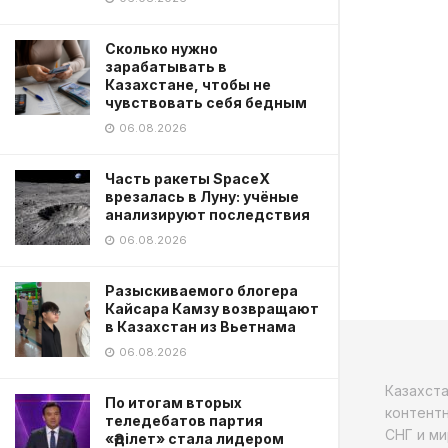
Сколько нужно
зарабатывать в
Казахстане, чтобы не
чувствовать себя бедным
06.08.2026
Часть ракеты SpaceX
врезалась в Луну: учёные
анализируют последствия
06.08.2026
Разыскиваемого блогера
Кайсара Камзу возвращают
в Казахстан из Вьетнама
06.08.2026
Казахст
По итогам вторых
контентн
теледебатов партия
СНГ и ми
«Әділет» стала лидером