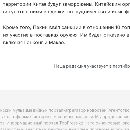
территории Китая будут заморожены. Китайским ор
вступать с ними в сделки, сотрудничество и иные 
Кроме того, Пекин ввёл санкции в отношении 10 то
их участие в поставках оружия. Им будет отказано в
включая Гонконг и Макао.
Наша редакция участвует в партнё
анский мультимедийный портал-агрегатор новостей. Агентств
ых платформах: интернет и социальные сети. Мы представляе
ра. Информационный портал TopPress.kz - это финансовые, эк
Казахстана, аналитика, рейтинги, выводы и прогнозы, курсы в