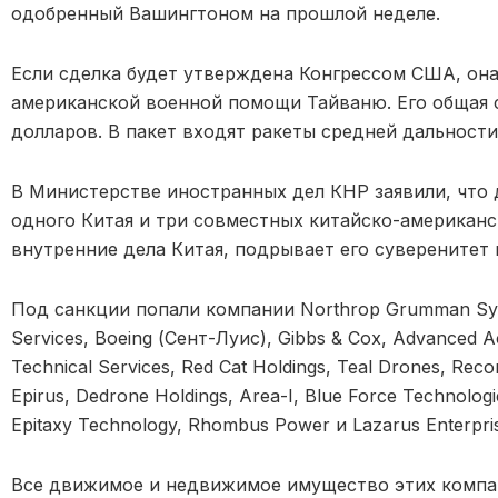
одобренный Вашингтоном на прошлой неделе.
Если сделка будет утверждена Конгрессом США, он
американской военной помощи Тайваню. Его общая с
долларов. В пакет входят ракеты средней дальности
В Министерстве иностранных дел КНР заявили, что
одного Китая и три совместных китайско-американ
внутренние дела Китая, подрывает его суверенитет
Под санкции попали компании Northrop Grumman Syste
Services, Boeing (Сент-Луис), Gibbs & Cox, Advanced Ac
Technical Services, Red Cat Holdings, Teal Drones, Reco
Epirus, Dedrone Holdings, Area-I, Blue Force Technologies
Epitaxy Technology, Rhombus Power и Lazarus Enterpri
Все движимое и недвижимое имущество этих компан