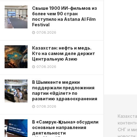
Свыше 1900 ИИ-фильмов из
более чем 90 стран
поступило на Astana AI Film
Festival
07.08.2026
Казахстан: нефть и медь.
Кто на самом деле держит
Центральную Азию
07.08.2026
В Шымкенте медики
поддержали предложения
партии «Әділет» по
развитию здравоохранения
07.08.2026
Казахст
В «Самрук-Қазына» обсудили
контентн
основные направления
СНГ и ми
деятельности
новости 