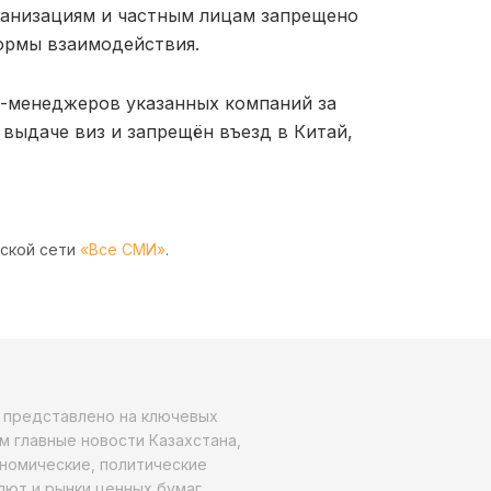
ганизациям и частным лицам запрещено
формы взаимодействия.
п-менеджеров указанных компаний за
 выдаче виз и запрещён въезд в Китай,
рской сети
«Все СМИ»
.
о представлено на ключевых
м главные новости Казахстана,
ономические, политические
алют и рынки ценных бумаг,