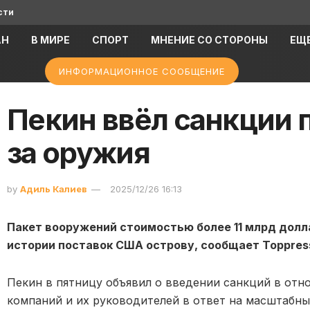
сти
АН
В МИРЕ
СПОРТ
МНЕНИЕ СО СТОРОНЫ
ЕЩ
ИНФОРМАЦИОННОЕ СООБЩЕНИЕ
Пекин ввёл санкции 
за оружия
by
Адиль Калиев
2025/12/26 16:13
Пакет вооружений стоимостью более 11 млрд долл
истории поставок США острову, сообщает Toppres
Пекин в пятницу объявил о введении санкций в от
компаний и их руководителей в ответ на масштабн