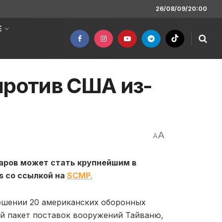
26/08/09/20:00
Е
против США из-
A
A
аров может стать крупнейшим в
s со ссылкой на
SCMP.
ношении 20 американских оборонных
ый пакет поставок вооружений Тайваню,