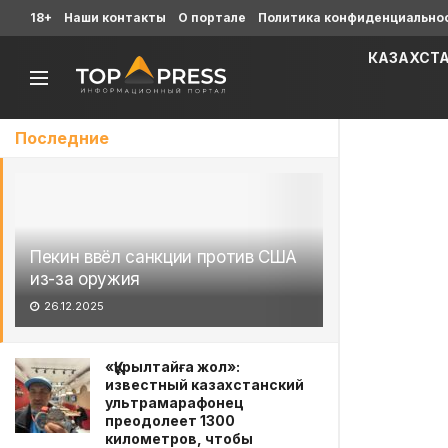
18+
Наши контакты
О портале
Политика конфиденциально
КАЗАХСТ
Последние
Пекин ввёл санкции против США
из-за оружия
26.12.2025
«Құрылтайға жол»:
известный казахстанский
ультрамарафонец
преодолеет 1300
километров, чтобы