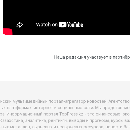
Наша редакция участвует в партнё
анский мультимедийный портал-агрегатор новостей. Агентств
ых платформах: интернет и социальные сети. Мы представляе
ра. Информационный портал TopPress.kz - это финансовые, эк
Казахстана, аналитика, рейтинги, выводы и прогнозы, курсы в
ных металлов, сырьевых и несырьевых ресурсов, новости бан