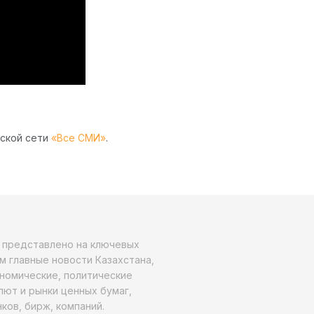
рской сети
«Все СМИ»
.
о представлено на ключевых
м главные новости Казахстана,
ономические, политические
алют и рынки ценных бумаг,
ков, бирж, компаний.