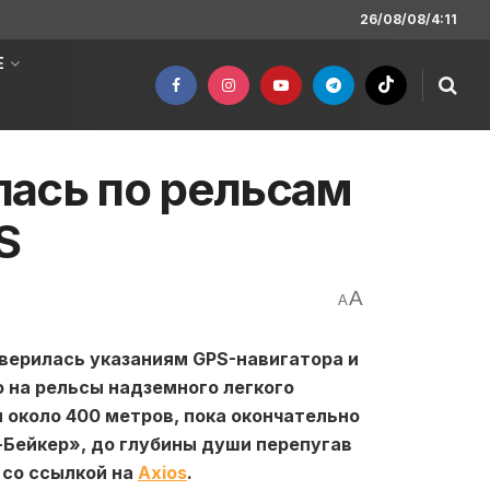
26/08/08/4:11
Е
ась по рельсам
S
A
A
верилась указаниям GPS-навигатора и
 на рельсы надземного легкого
 около 400 метров, пока окончательно
-Бейкер», до глубины души перепугав
 со ссылкой на
Axios
.