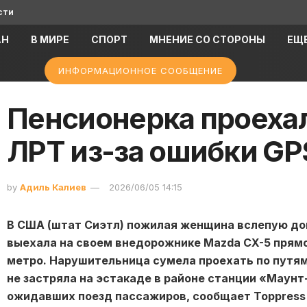
сти
АН
В МИРЕ
СПОРТ
МНЕНИЕ СО СТОРОНЫ
ЕЩ
ИНФОРМАЦИОННОЕ СООБЩЕНИЕ
Пенсионерка проехал
ЛРТ из-за ошибки GP
by
Адиль Калиев
2026/06/05 14:15
В США (штат Сиэтл) пожилая женщина вслепую до
выехала на своем внедорожнике Mazda CX-5 прямо
метро. Нарушительница сумела проехать по путям
не застряла на эстакаде в районе станции «Маунт
ожидавших поезд пассажиров, сообщает Toppress