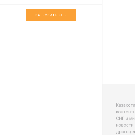
ЗАГРУЗИТЬ ЕЩЕ
Казахст
контентн
СНГ и ми
новости 
драгоцен