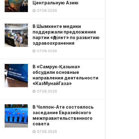
Центральную Азию
07.08.2026
В Шымкенте медики
поддержали предложения
партии «Әділет» по развитию
здравоохранения
07.08.2026
В «Самрук-Қазына»
обсудили основные
направления деятельности
«КазМунайГаза»
07.08.2026
В Чолпон-Ате состоялось
заседание Евразийского
межправительственного
совета
07.08.2026