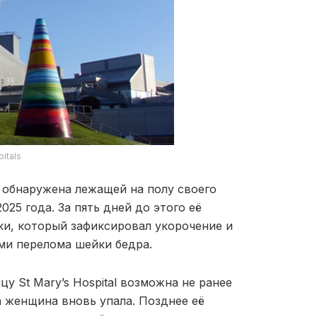
itals
а обнаружена лежащей на полу своего
025 года. За пять дней до этого её
ки, который зафиксировал укорочение и
ами перелома шейки бедра.
ицу
St Mary’s Hospital
возможна не ранее
а женщина вновь упала. Позднее её