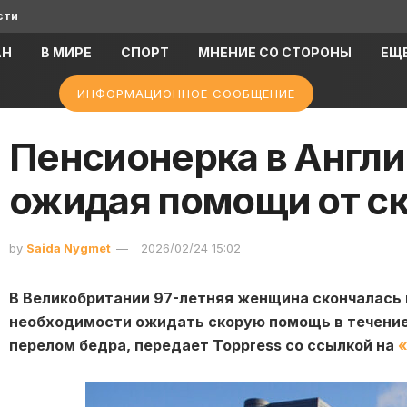
сти
АН
В МИРЕ
СПОРТ
МНЕНИЕ СО СТОРОНЫ
ЕЩ
ИНФОРМАЦИОННОЕ СООБЩЕНИЕ
Пенсионерка в Англи
ожидая помощи от ск
by
Saida Nygmet
2026/02/24 15:02
В Великобритании 97-летняя женщина скончалась п
необходимости ожидать скорую помощь в течение
перелом бедра, передает Toppress со ссылкой на
«