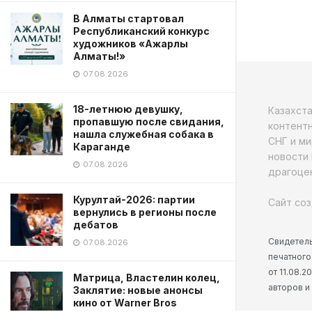
В Алматы стартовал
Республиканский конкурс
художников «Ажарлы
Алматы!»
07.08.2026
18-летнюю девушку,
Казахст
пропавшую после свидания,
контентн
нашла служебная собака в
СНГ и ми
Караганде
новости 
07.08.2026
драгоцен
Курултай-2026: партии
Сайт соз
вернулись в регионы после
дебатов
Свидетель
07.08.2026
печатного
от 11.08.
Матрица, Властелин колец,
авторов и
Заклятие: новые анонсы
кино от Warner Bros