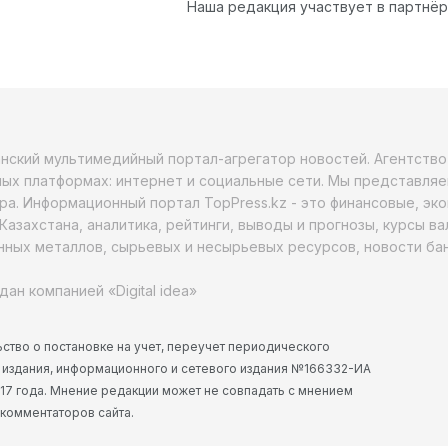
Наша редакция участвует в партнё
анский мультимедийный портал-агрегатор новостей. Агентств
ых платформах: интернет и социальные сети. Мы представляе
ра. Информационный портал TopPress.kz - это финансовые, эк
Казахстана, аналитика, рейтинги, выводы и прогнозы, курсы в
ных металлов, сырьевых и несырьевых ресурсов, новости бан
дан компанией «Digital idea»
ство о постановке на учет, переучет периодического
 издания, информационного и сетевого издания №166332-ИА
2017 года. Мнение редакции может не совпадать с мнением
 комментаторов сайта.