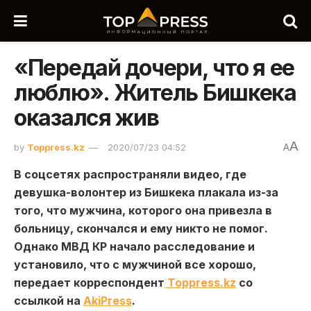
«Передай дочери, что я ее
люблю». Житель Бишкека
оказался жив
A
by
Toppress.kz
2020/07/23 04:52
A
В соцсетях распространяли видео, где
девушка-волонтер из Бишкека плакала из-за
того, что мужчина, которого она привезла в
больницу, скончался и ему никто не помог.
Однако МВД КР начало расследование и
установило, что с мужчиной все хорошо,
передает корреспондент
Toppress.kz
со
ссылкой на
AkiPress
.