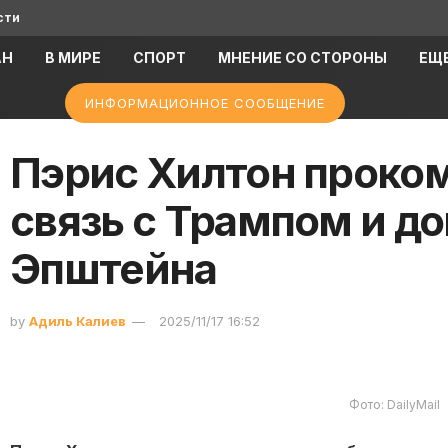
сти
АН
В МИРЕ
СПОРТ
МНЕНИЕ СО СТОРОНЫ
ЕЩ
ИНФОРМАЦИОННОЕ СООБЩЕНИЕ
Пэрис Хилтон проко
связь с Трампом и д
Эпштейна
by
Адиль Калиев
2025/11/17 16:52
Фото: DailyMail