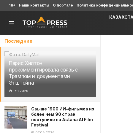
18+
Наши контакты
О портале
Политика конфиденциально
КАЗАХСТ
Последние
Пэрис Хилтон
прокомментировала связь с
Трампом и документами
Эпштейна
17.11.2025
Свыше 1900 ИИ-фильмов из
более чем 90 стран
поступило на Astana AI Film
Festival
07.08.2026