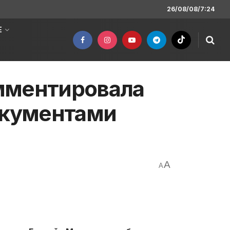
26/08/08/7:24
Е
мментировала
окументами
A
A