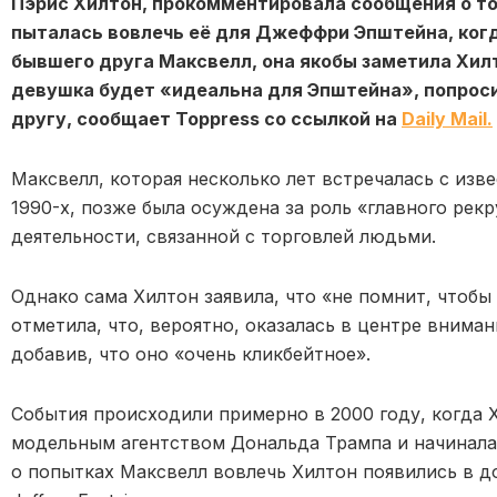
Пэрис Хилтон, прокомментировала сообщения о то
пыталась вовлечь её для Джеффри Эпштейна, когд
бывшего друга Максвелл, она якобы заметила Хилто
девушка будет «идеальна для Эпштейна», попроси
другу, сообщает Toppress со ссылкой на
Daily Mail.
Максвелл, которая несколько лет встречалась с из
1990-х, позже была осуждена за роль «главного рекр
деятельности, связанной с торговлей людьми.
Однако сама Хилтон заявила, что «не помнит, чтобы 
отметила, что, вероятно, оказалась в центре вниман
добавив, что оно «очень кликбейтное».
События происходили примерно в 2000 году, когда 
модельным агентством Дональда Трампа и начинала 
о попытках Максвелл вовлечь Хилтон появились в до