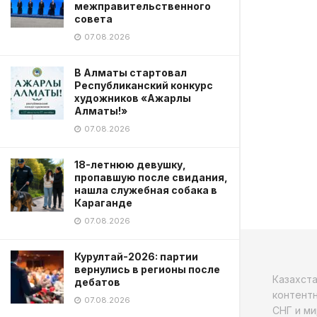
межправительственного
совета
07.08.2026
В Алматы стартовал
Республиканский конкурс
художников «Ажарлы
Алматы!»
07.08.2026
18-летнюю девушку,
пропавшую после свидания,
нашла служебная собака в
Караганде
07.08.2026
Курултай-2026: партии
вернулись в регионы после
Казахст
дебатов
контентн
07.08.2026
СНГ и ми