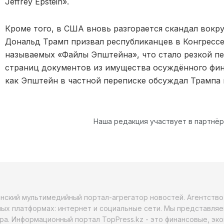
Jeffrey Epstein».
Кроме того, в США вновь разгорается скандал вокр
Дональд Трамп призвал республиканцев в Конгресс
называемых «Файлы Эпштейна», что стало резкой пе
страниц документов из имущества осуждённого фин
как Эпштейн в частной переписке обсуждал Трампа в
Наша редакция участвует в партнё
анский мультимедийный портал-агрегатор новостей. Агентств
ых платформах: интернет и социальные сети. Мы представляе
ра. Информационный портал TopPress.kz - это финансовые, эк