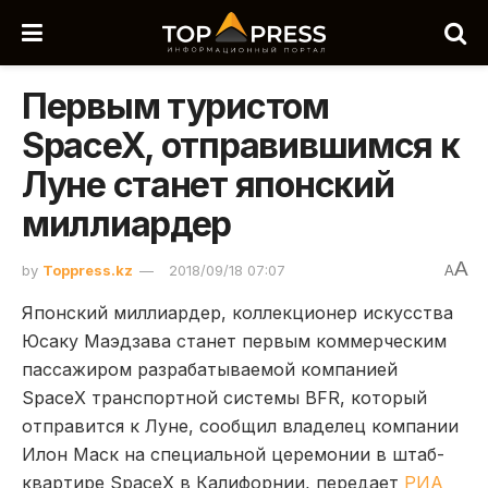
Первым туристом
SpaceX, отправившимся к
Луне станет японский
миллиардер
A
by
Toppress.kz
2018/09/18 07:07
A
Японский миллиардер, коллекционер искусства
Юсаку Маэдзава станет первым коммерческим
пассажиром разрабатываемой компанией
SpaceX транспортной системы BFR, который
отправится к Луне, сообщил владелец компании
Илон Маск на специальной церемонии в штаб-
квартире SpaceX в Калифорнии, передает
РИА