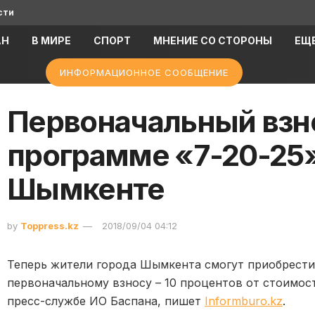
сти
АН
В МИРЕ
СПОРТ
МНЕНИЕ СО СТОРОНЫ
ЕЩ
ИНФОРМАЦИОННОЕ СООБЩЕНИЕ
Первоначальный взн
программе «7-20-25»
Шымкенте
by
Toppress.kz
2018/09/04 04:12
Теперь жители города Шымкента смогут приобрест
первоначальному взносу – 10 процентов от стоимос
пресс-службе ИО Баспана, пишет
Informburo.kz
.