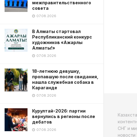
межправительственного
совета
07.08.2026
В Алматы стартовал
Республиканский конкурс
художников «Ажарлы
Алматы!»
07.08.2026
18-летнюю девушку,
пропавшую после свидания,
нашла служебная собака в
Караганде
07.08.2026
Курултай-2026: партии
Казахст
вернулись в регионы после
контентн
дебатов
СНГ и ми
07.08.2026
новости 