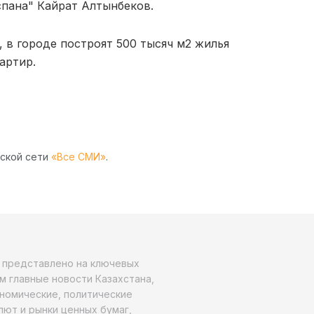
спана" Кайрат Алтынбеков.
в городе построят 500 тысяч м2 жилья
артир.
рской сети
«Все СМИ»
.
о представлено на ключевых
м главные новости Казахстана,
ономические, политические
алют и рынки ценных бумаг,