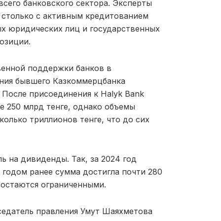
всего банковского сектора. Эксперты
е столько с активным кредитованием
ых юридических лиц и государственных
озиции.
венной поддержки банков в
ения бывшего Казкоммерцбанка
 После присоединения к Halyk Bank
е 250 млрд тенге, однако объемы
олько триллионов тенге, что до сих
ь на дивиденды. Так, за 2024 год
 годом ранее сумма достигла почти 280
 остаются ограниченными.
седатель правления
Умут Шаяхметова