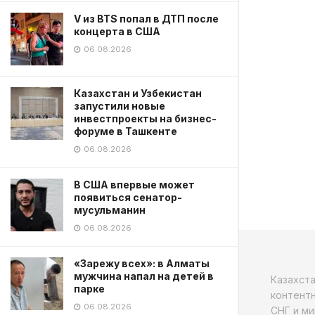
V из BTS попал в ДТП после
концерта в США
06.08.2026
Казахстан и Узбекистан
запустили новые
инвестпроекты на бизнес-
форуме в Ташкенте
06.08.2026
В США впервые может
появиться сенатор-
мусульманин
06.08.2026
«Зарежу всех»: в Алматы
мужчина напал на детей в
Казахст
парке
контентн
06.08.2026
СНГ и ми