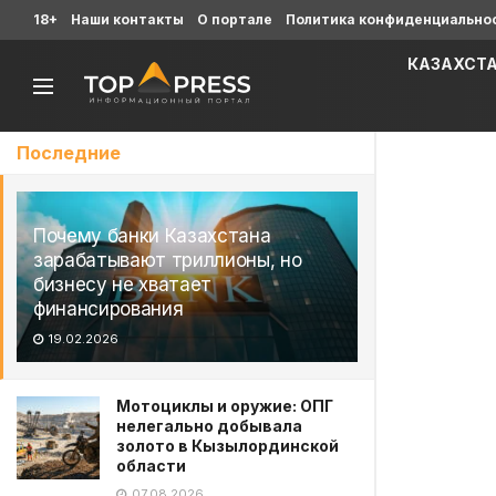
18+
Наши контакты
О портале
Политика конфиденциально
КАЗАХСТ
Последние
Почему банки Казахстана
зарабатывают триллионы, но
бизнесу не хватает
финансирования
19.02.2026
Мотоциклы и оружие: ОПГ
нелегально добывала
золото в Кызылординской
области
07.08.2026