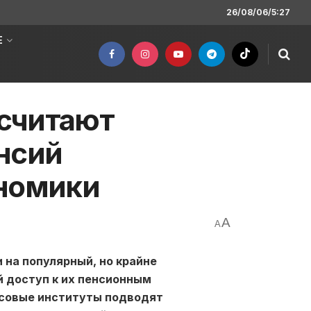
26/08/06/5:27
Е
считают
нсий
ономики
A
A
 на популярный, но крайне
 доступ к их пенсионным
совые институты подводят