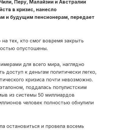
Чили, Перу, Малайзии и Австралии
йств в кризис, нанесло
м и будущим пенсионерам, передает
 на тех, кто смог вовремя закрыть
лностью опустошены.
имерами для всего мира, наглядно
ь доступ к деньгам политически легко,
итического кризиса почти невозможно.
 эталоном, поддалась популистским
мыв из системы 50 миллиардов
миллионов человек полностью обнулили
гла остановиться и провела восемь