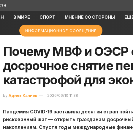
сти
АН
В МИРЕ
СПОРТ
МНЕНИЕ СО СТОРОНЫ
ЕЩ
ИНФОРМАЦИОННОЕ СООБЩЕНИЕ
Почему МВФ и ОЭСР 
досрочное снятие пе
катастрофой для эк
by
Адиль Калиев
2026/06/10 11:38
Пандемия COVID-19 заставила десятки стран пойти
рискованный шаг — открыть гражданам досрочный
накоплениям. Спустя годы международные финан