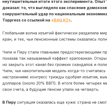
неутешительные итоги этого эксперимента. Опыт 
доказал: то, что выглядело как спасение домохозя
сокрушительный удар по национальным экономика
Toppress со ссылкой на
«BAQ.KZ»
.
Глобальная волна изъятий фактически разделила мир
кран, и тех, чьи пенсионные системы оказались по
Чили и Перу стали главными предостерегающими пр
показав так называемый «эффект храповика». Открыт
но закрыть этот канал без громких скандалов и пол
Чили, чья накопительная модель когда-то считалась
настроениям: конгресс трижды одобрял изъятия, вы
долларов (около 20% ВВП). В итоге более четырех 
свои счета, а будущие пенсии упали на четверть.
В Перу
ситуация оказалась еще хуже: страна не смо