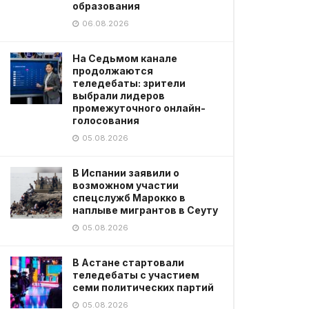
образования
06.08.2026
На Седьмом канале
продолжаются
теледебаты: зрители
выбрали лидеров
промежуточного онлайн-
голосования
05.08.2026
В Испании заявили о
возможном участии
спецслужб Марокко в
наплыве мигрантов в Сеуту
05.08.2026
В Астане стартовали
теледебаты с участием
семи политических партий
05.08.2026