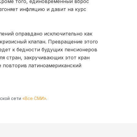
 Кроме того, единовременный вброс
гоняет инфляцию и давит на курс
плений оправдано исключительно как
 кризисный клапан. Превращение этого
едет к бедности будущих пенсионеров
ля стран, закручивающих этот кран
не повторив латиноамериканский
рской сети
«Все СМИ»
.