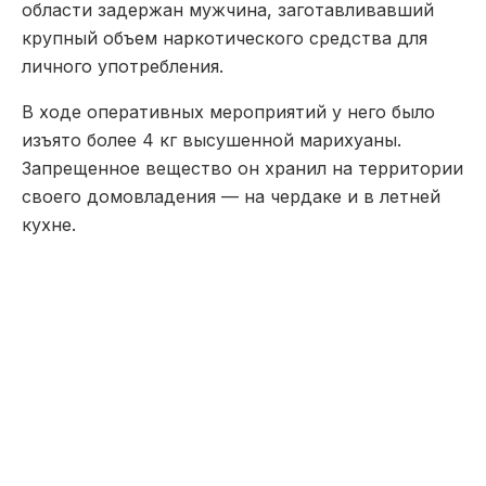
области задержан мужчина, заготавливавший
крупный объем наркотического средства для
личного употребления.
В ходе оперативных мероприятий у него было
изъято более 4 кг высушенной марихуаны.
Запрещенное вещество он хранил на территории
своего домовладения — на чердаке и в летней
кухне.
В рамках досудебного расследования
подозреваемый дал признательные показания. В
настоящее время он водворен в изолятор
временного содержания.
Наша редакция участвует в партнёрской сети
«Все
СМИ»
.