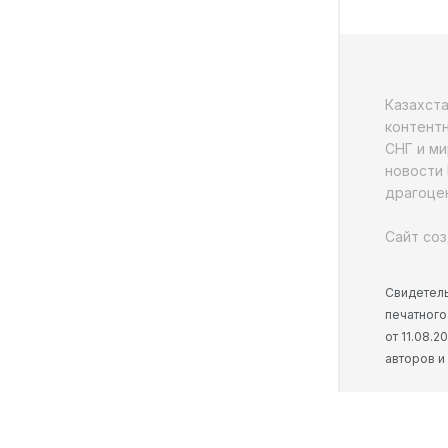
Казахст
контентн
СНГ и ми
новости 
драгоцен
Сайт соз
Свидетель
печатного
от 11.08.
авторов и