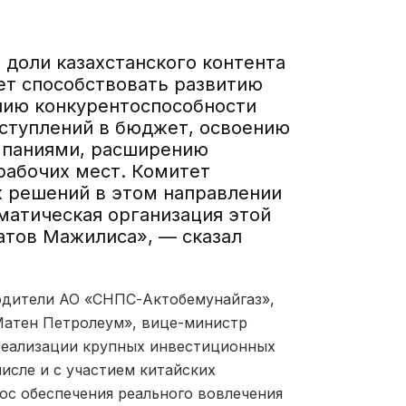
 доли казахстанского контента
ет способствовать развитию
нию конкурентоспособности
ступлений в бюджет, освоению
мпаниями, расширению
рабочих мест. Комитет
х решений в этом направлении
матическая организация этой
атов Мажилиса», — сказал
водители АО «СНПС-Актобемунайгаз»,
Матен Петролеум», вице-министр
 реализации крупных инвестиционных
исле и с участием китайских
ос обеспечения реального вовлечения