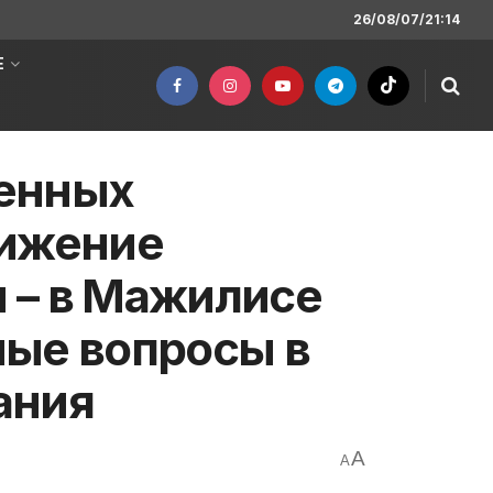
26/08/07/21:14
Е
енных
нижение
 – в Мажилисе
ные вопросы в
ания
A
A