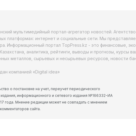
анский мультимедийный портал-агрегатор новостей. Агентств
ых платформах: интернет и социальные сети. Мы представляе
ра. Информационный портал TopPress.kz - это финансовые, эк
Казахстана, аналитика, рейтинги, выводы и прогнозы, курсы в
ных металлов, сырьевых и несырьевых ресурсов, новости бан
дан компанией «Digital idea»
ство о постановке на учет, переучет периодического
 издания, информационного и сетевого издания №166332-ИА
2017 года. Мнение редакции может не совпадать с мнением
 комментаторов сайта.