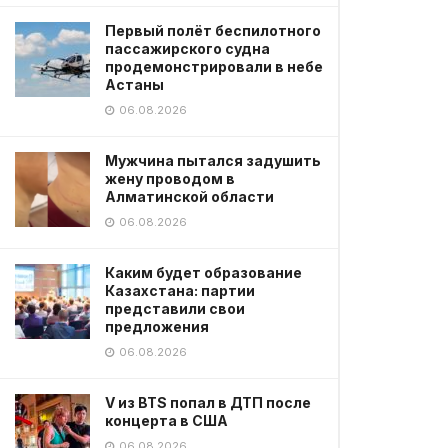
Первый полёт беспилотного
пассажирского судна
продемонстрировали в небе
Астаны
06.08.2026
Мужчина пытался задушить
жену проводом в
Алматинской области
06.08.2026
Каким будет образование
Казахстана: партии
представили свои
предложения
06.08.2026
V из BTS попал в ДТП после
концерта в США
06.08.2026