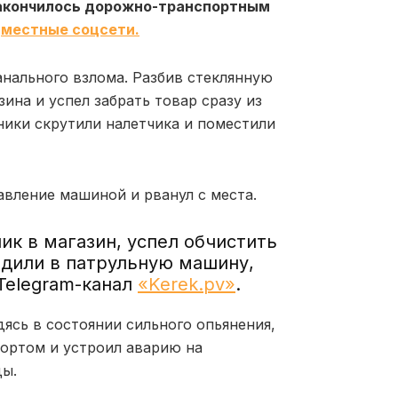
закончилось дорожно-транспортным
а
местные соцсети.
анального взлома. Разбив стеклянную
ина и успел забрать товар сразу из
ики скрутили налетчика и поместили
авление машиной и рванул с места.
к в магазин, успел обчистить
адили в патрульную машину,
 Telegram-канал
«Kerek.pv»
.
дясь в состоянии сильного опьянения,
ортом и устроил аварию на
ды.