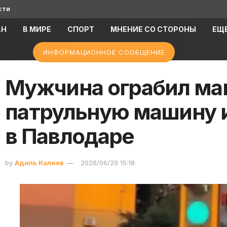
сти
АН
В МИРЕ
СПОРТ
МНЕНИЕ СО СТОРОНЫ
ЕЩ
ИНФОРМАЦИОННОЕ СООБЩЕНИЕ
Мужчина ограбил маг
патрульную машину 
в Павлодаре
by
Адиль Калиев
2026/06/29 15:18