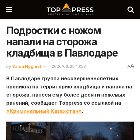
Подростки с ножом
напали на сторожа
кладбища в Павлодаре
A
by
Saida Nygmet
2026/06/29 10:53
A
В Павлодаре группа несовершеннолетних
проникла на территорию кладбища и напала на
сторожа, нанеся ему более десяти ножевых
ранений, сообщает Toppress со ссылкой на
«Криминальный Казахстан»
.