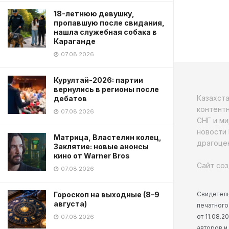
18-летнюю девушку,
пропавшую после свидания,
нашла служебная собака в
Караганде
07.08.2026
Курултай-2026: партии
вернулись в регионы после
Казахст
дебатов
контентн
07.08.2026
СНГ и ми
новости 
Матрица, Властелин колец,
драгоцен
Заклятие: новые анонсы
кино от Warner Bros
Сайт соз
07.08.2026
Свидетель
Гороскоп на выходные (8–9
августа)
печатного
от 11.08.
07.08.2026
авторов и