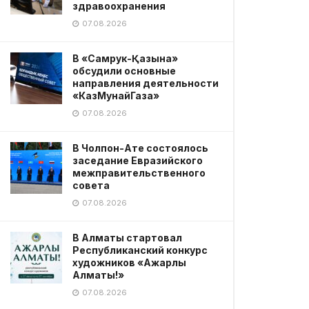
здравоохранения
07.08.2026
В «Самрук-Қазына»
обсудили основные
направления деятельности
«КазМунайГаза»
07.08.2026
В Чолпон-Ате состоялось
заседание Евразийского
межправительственного
совета
07.08.2026
В Алматы стартовал
Республиканский конкурс
художников «Ажарлы
Алматы!»
07.08.2026