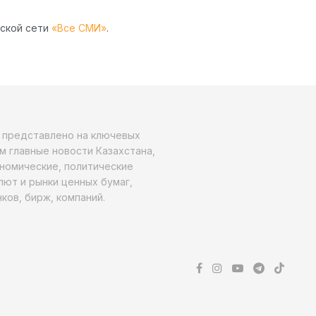
рской сети
«Все СМИ»
.
о представлено на ключевых
м главные новости Казахстана,
ономические, политические
алют и рынки ценных бумаг,
ков, бирж, компаний.