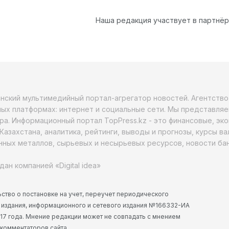
Наша редакция участвует в партнё
анский мультимедийный портал-агрегатор новостей. Агентств
ых платформах: интернет и социальные сети. Мы представляе
ра. Информационный портал TopPress.kz - это финансовые, эк
Казахстана, аналитика, рейтинги, выводы и прогнозы, курсы в
ных металлов, сырьевых и несырьевых ресурсов, новости бан
дан компанией «Digital idea»
ство о постановке на учет, переучет периодического
 издания, информационного и сетевого издания №166332-ИА
2017 года. Мнение редакции может не совпадать с мнением
 комментаторов сайта.