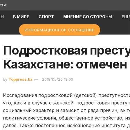
сти
АН
В МИРЕ
СПОРТ
МНЕНИЕ СО СТОРОНЫ
ЕЩ
ИНФОРМАЦИОННОЕ СООБЩЕНИЕ
Подростковая престу
Казахстане: отмечен
by
Toppress.kz
2018/05/20 18:00
Исследования подростковой (детской) преступности
что, как и в случае с женской, подростковая прест
социальный характер и зависит от ряда причин, выте
политические условия, общественное устройство, и
далее. Также постепенное исчезновение института 