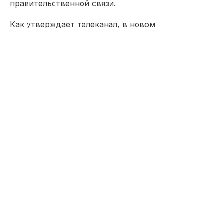
правительственной связи.
Как утверждает телеканал, в новом
подразделении будут работать минимум 2
тысячи специалистов, в том числе
военнослужащие. Сообщается, что они будут
заниматься "наступательными операциями", но в
чём они заключаются пока неизвестно.
Один из источников
Sky News
сообщил, что
британские власти потратят на подразделение
минимум 250 миллионов фунтов, второй
допустил, что его стоимость окажется выше. О
создании нового подразделения объявят "в
ближайшее время", утверждает телеканал.