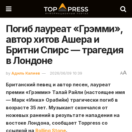
Погиб лауреат «Грэмми»,
автор хитов Ашера и
Бритни Спирс — трагедия
в Лондоне
A
by
Адиль Калиев
2026/06/09 10:39
A
Британский певец и автор песен, лауреат
премии «Грэмми» Талай Райли (настоящее имя
— Марк «Инка» Орабийи) трагически погиб в
возрасте 35 лет. Музыкант скончался от
ножевых ранений в результате нападения на
востоке Лондона, сообщает Toppress со
ссылкой на
Rolling Stone
.