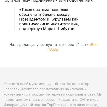
органов, ему подчиненных или подотчетных.
«Такая система позволяет
обеспечить баланс между
Президентом и Курултаем как
политическими институтами», –
подчеркнул Марат Шибутов.
Наша редакция участвует в партнёрской сети
«Все
СМИ»
.
Казахстанский мультимедийный портал-агрегатор
новостей. Агентство представлено на ключевых
контентных платформах: интернет и социальные сети. Мы
представляем главные новости Казахстана, СНГ и мира.
Информационный портал TopPress.kz - это финансовые,