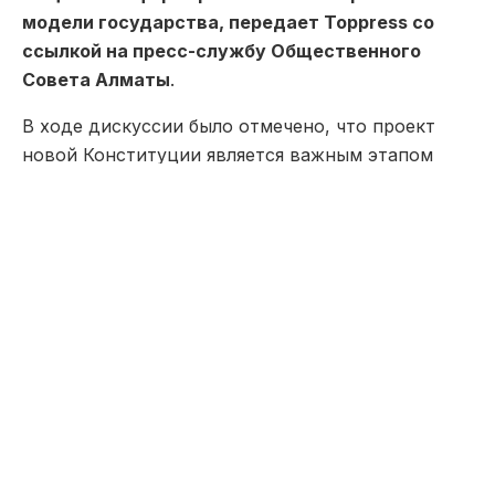
модели государства, передает Toppress со
ссылкой на пресс-службу Общественного
Совета Алматы
.
В ходе дискуссии было отмечено, что проект
новой Конституции является важным этапом
политической модернизации Казахстана.
Реформа предусматривает перераспределение
полномочий между ветвями власти, усиление
роли Парламента, расширение гарантий прав и
свобод граждан, а также повышение
ответственности государственных органов
перед обществом.
Депутат Мажилиса Ермурат Бапи подчеркнул
значимость открытого общественного диалога.
По его мнению, именно активное участие
граждан в обсуждении обеспечивает