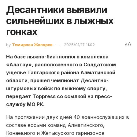
Десантники выявили
сильнейших в лыжных
гонках
A
by
Темирлан Жапаров
2025/01/17 11:02
A
На базе лыжно-биатлонного комплекса
«Алатау», расположенного в Солдатском
ущелье Талгарского района Алматинской
области, прошел чемпионат Десантно-
штурмовых войск по лыжному спорту,
передает Toppress со ссылкой на пресс-
службу МО РК.
На протяжении двух дней 40 военнослужащих в
составе восьми команд Алматинского,
Конаевного и Жетысуского гарнизонов