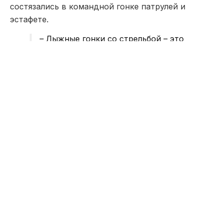
состязались в командной гонке патрулей и
эстафете.
– Лыжные гонки со стрельбой – это
зрелищный военно-прикладной вид
спорта. Он является неотъемлемой
частью боевой подготовки
военнослужащих. В каждой команде
участвовали девушка и трое мужчин
различных возрастных категорий, –
рассказал главный судья
соревнований майор Марат
Агамбаев. – Отличие от привычных
соревнований по биатлону
заключается в том, что
военнослужащие проходят
дистанцию на армейских лыжах,
которые шире классических
спортивных лыж на 2-3 сантиметра.
В первый день командной гонки патрулей ни
одной из команд не пришлось совершать