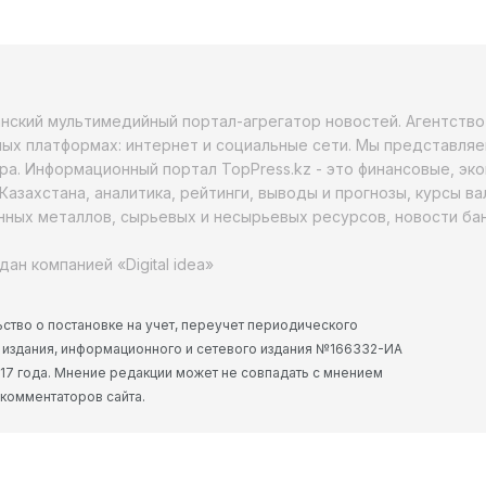
анский мультимедийный портал-агрегатор новостей. Агентств
ых платформах: интернет и социальные сети. Мы представляе
ра. Информационный портал TopPress.kz - это финансовые, эк
Казахстана, аналитика, рейтинги, выводы и прогнозы, курсы в
ных металлов, сырьевых и несырьевых ресурсов, новости бан
дан компанией «Digital idea»
ство о постановке на учет, переучет периодического
 издания, информационного и сетевого издания №166332-ИА
2017 года. Мнение редакции может не совпадать с мнением
 комментаторов сайта.