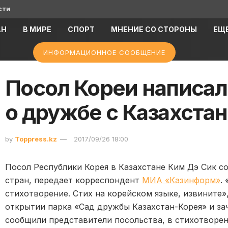
сти
АН
В МИРЕ
СПОРТ
МНЕНИЕ СО СТОРОНЫ
ЕЩ
ИНФОРМАЦИОННОЕ СООБЩЕНИЕ
Посол Кореи написал
о дружбе с Казахста
by
Toppress.kz
2017/09/26 18:00
Посол Республики Корея в Казахстане Ким Дэ Сик с
стран, передает корреспондент
МИА «Казинформ»
.
стихотворение. Стих на корейском языке, извините»
открытии парка «Сад дружбы Казахстан-Корея» и за
сообщили представители посольства, в стихотворен