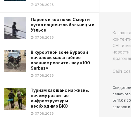
07.08.2026
Парень в костюме Смерти
пугал пациентов больницы в
Уэльсе
Казахст
07.08.2026
контентн
СНГ и ми
новости 
В курортной зоне Бурабай
началось масштабное
драгоцен
военное реалити-шоу «100
Sarbaz»
Сайт соз
07.08.2026
Свидетель
Туризм как шанс на жизнь:
печатного
почему развитие
от 11.08.
инфраструктуры
необходимо ВКО
авторов и
07.08.2026
Казахстанцев задержали в