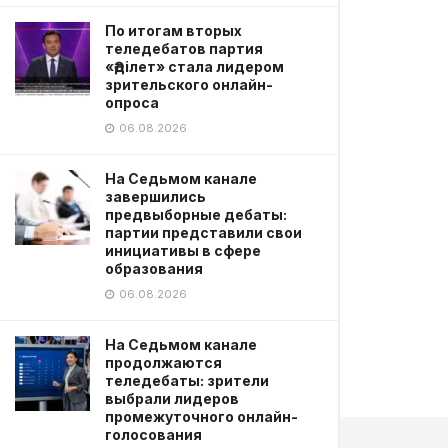
По итогам вторых
теледебатов партия
«Әділет» стала лидером
зрительского онлайн-
опроса
06.08.2026
На Седьмом канале
завершились
предвыборные дебаты:
партии представили свои
инициативы в сфере
образования
06.08.2026
На Седьмом канале
продолжаются
теледебаты: зрители
выбрали лидеров
промежуточного онлайн-
голосования