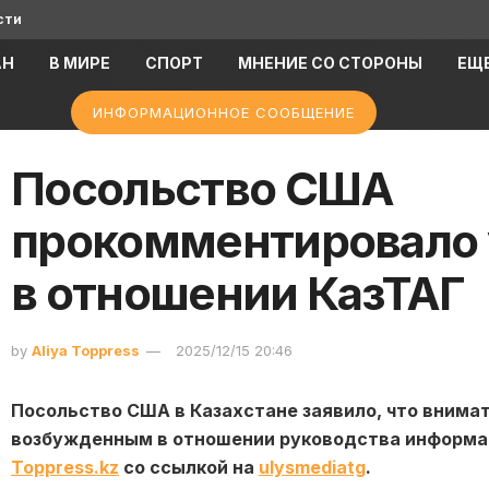
сти
АН
В МИРЕ
СПОРТ
МНЕНИЕ СО СТОРОНЫ
ЕЩ
ИНФОРМАЦИОННОЕ СООБЩЕНИЕ
Посольство США
прокомментировало 
в отношении КазТАГ
by
Aliya Toppress
2025/12/15 20:46
Посольство США в Казахстане заявило, что внима
возбужденным в отношении руководства информац
Toppress.kz
со ссылкой на
ulysmediatg
.