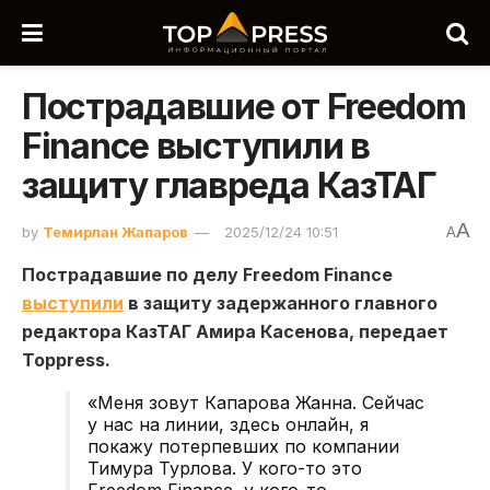
Пострадавшие от Freedom
Finance выступили в
защиту главреда КазТАГ
A
by
Темирлан Жапаров
2025/12/24 10:51
A
Пострадавшие по делу Freedom Finance
выступили
в защиту задержанного главного
редактора КазТАГ Амира Касенова, передает
Toppress.
«Меня зовут Капарова Жанна. Сейчас
у нас на линии, здесь онлайн, я
покажу потерпевших по компании
Тимура Турлова. У кого-то это
Freedom Finance, у кого-то