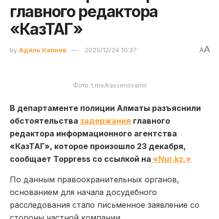
главного редактора
«КазТАГ»
A
by
Адиль Калиев
2025/12/24 10:37
A
Фото: t.me/kassenovamir
В департаменте полиции Алматы разъяснили
обстоятельства
задержания
главного
редактора информационного агентства
«КазТАГ», которое произошло 23 декабря,
сообщает Toppress со ссылкой на
«Nur.kz.»
По данным правоохранительных органов,
основанием для начала досудебного
расследования стало письменное заявление со
стороны частной компании.