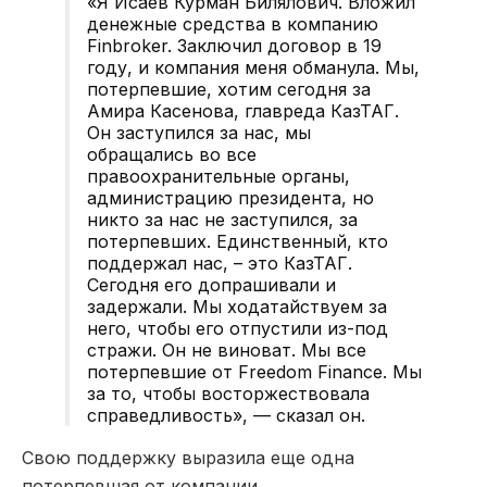
«Я Исаев Курман Билялович. Вложил
денежные средства в компанию
Finbroker. Заключил договор в 19
году, и компания меня обманула. Мы,
потерпевшие, хотим сегодня за
Амира Касенова, главреда КазТАГ.
Он заступился за нас, мы
обращались во все
правоохранительные органы,
администрацию президента, но
никто за нас не заступился, за
потерпевших. Единственный, кто
поддержал нас, – это КазТАГ.
Сегодня его допрашивали и
задержали. Мы ходатайствуем за
него, чтобы его отпустили из-под
стражи. Он не виноват. Мы все
потерпевшие от Freedom Finance. Мы
за то, чтобы восторжествовала
справедливость», — сказал он.
Свою поддержку выразила еще одна
потерпевшая от компании.