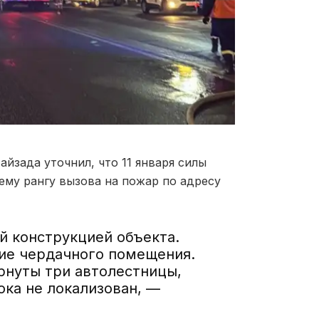
йзада уточнил, что 11 января силы
му рангу вызова на пожар по адресу
 конструкцией объекта.
ие чердачного помещения.
рнуты три автолестницы,
ока не локализован, —