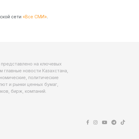
рской сети
«Все СМИ»
.
о представлено на ключевых
м главные новости Казахстана,
ономические, политические
алют и рынки ценных бумаг,
ков, бирж, компаний.