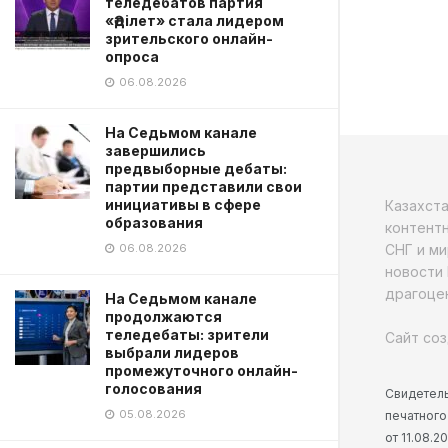
теледебатов партия
«Әділет» стала лидером
зрительского онлайн-
опроса
06.08.2026
На Седьмом канале
завершились
предвыборные дебаты:
партии представили свои
инициативы в сфере
Казахст
образования
контентн
СНГ и ми
06.08.2026
новости 
драгоцен
На Седьмом канале
продолжаются
теледебаты: зрители
Сайт соз
выбрали лидеров
промежуточного онлайн-
голосования
Свидетель
05.08.2026
печатного
от 11.08.