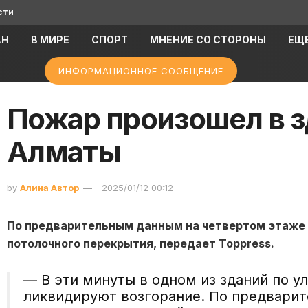
сти
АН
В МИРЕ
СПОРТ
МНЕНИЕ СО СТОРОНЫ
ЕЩ
ИНФОРМАЦИОННОЕ СООБЩЕНИЕ
Пожар произошел в з
Алматы
by
Алина Автор
2025/01/12 00:12
По предварительным данным на четвертом этаже 
потолочного перекрытия, передает Toppress.
— ⁠В эти минуты в одном из зданий по 
ликвидируют возгорание. По предвари