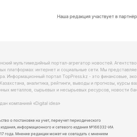
Наша редакция участвует в партнё
анский мультимедийный портал-агрегатор новостей. Агентств
ых платформах: интернет и социальные сети. Мы представляе
ра. Информационный портал TopPress.kz - это финансовые, эк
Казахстана, аналитика, рейтинги, выводы и прогнозы, курсы в
ных металлов, сырьевых и несырьевых ресурсов, новости бан
дан компанией «Digital idea»
ство о постановке на учет, переучет периодического
 издания, информационного и сетевого издания №166332-ИА
2017 года. Мнение редакции может не совпадать с мнением