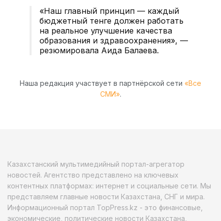
«
Наш главный принцип — каждый
бюджетный тенге должен работать
на реальное улучшение качества
образования и здравоохранения
»
, —
резюмировала Аида
Балаева
.
Наша редакция участвует в партнёрской сети
«Все
СМИ»
.
Казахстанский мультимедийный портал-агрегатор
новостей. Агентство представлено на ключевых
контентных платформах: интернет и социальные сети. Мы
представляем главные новости Казахстана, СНГ и мира.
Информационный портал TopPress.kz - это финансовые,
экономические, политические новости Казахстана,