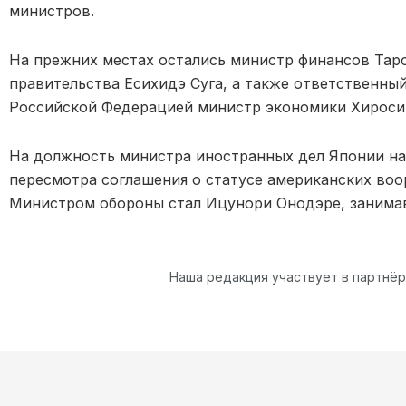
министров.
На прежних местах остались министр финансов Таро
правительства Есихидэ Суга, а также ответственны
Российской Федерацией министр экономики Хиросиг
На должность министра иностранных дел Японии на
пересмотра соглашения о статусе американских воо
Министром обороны стал Ицунори Онодэре, занимав
Наша редакция участвует в партнё