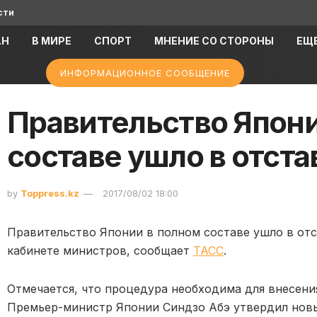
сти
АН
В МИРЕ
СПОРТ
МНЕНИЕ СО СТОРОНЫ
ЕЩ
ИНФОРМАЦИОННОЕ СООБЩЕНИЕ
Правительство Япони
составе ушло в отста
by
Toppress.kz
2017/08/02 18:00
Правительство Японии в полном составе ушло в отс
кабинете министров, сообщает
ТАСС
.
Отмечается, что процедура необходима для внесени
Премьер-министр Японии Синдзо Абэ утвердил новый