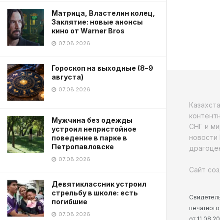
Матрица, Властелин колец,
Заклятие: новые анонсы
кино от Warner Bros
07.08.2026
Гороскоп на выходные (8–9
августа)
07.08.2026
Казахст
контентн
Мужчина без одежды
СНГ и ми
устроил непристойное
новости 
поведение в парке в
Петропавловске
драгоцен
07.08.2026
Сайт соз
Девятиклассник устроил
стрельбу в школе: есть
Свидетель
погибшие
печатного
07.08.2026
от 11.08.