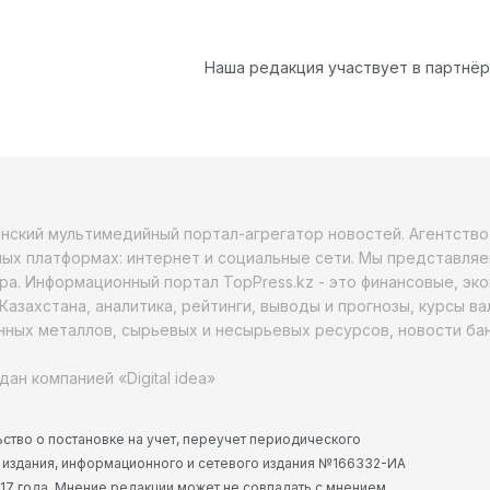
Наша редакция участвует в партнё
анский мультимедийный портал-агрегатор новостей. Агентств
ых платформах: интернет и социальные сети. Мы представляе
ра. Информационный портал TopPress.kz - это финансовые, эк
Казахстана, аналитика, рейтинги, выводы и прогнозы, курсы в
ных металлов, сырьевых и несырьевых ресурсов, новости бан
дан компанией «Digital idea»
ство о постановке на учет, переучет периодического
 издания, информационного и сетевого издания №166332-ИА
2017 года. Мнение редакции может не совпадать с мнением