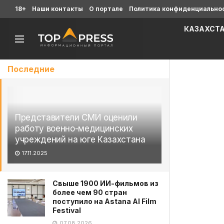
18+
Наши контакты
О портале
Политика конфиденциально
КАЗАХСТ
Последние
Представители СМИ оценили
работу военно-медицинских
учреждений на юге Казахстана
17.11.2025
Свыше 1900 ИИ-фильмов из
более чем 90 стран
поступило на Astana AI Film
Festival
07.08.2026