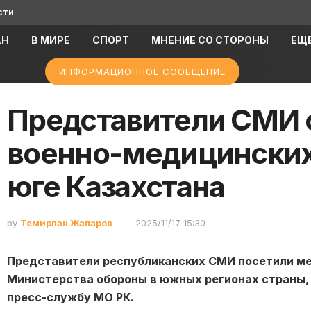
сти
АН
В МИРЕ
СПОРТ
МНЕНИЕ СО СТОРОНЫ
ЕЩ
ИНФОРМАЦИОННОЕ СООБЩЕНИЕ
Представители СМИ 
военно-медицинских
юге Казахстана
by
Темирлан Жапаров
2025/11/17 15:30
Представители республиканских СМИ посетили м
Министерства обороны в южных регионах страны, 
пресс-службу МО РК.