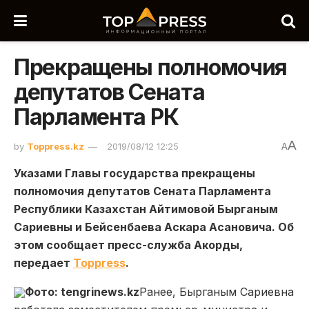
Прекращены полномочия
депутатов Сената
Парламента РК
A
by
Toppress.kz
2019/08/12 12:25
A
Указами Главы государства прекращены
полномочия депутатов Сената Парламента
Республики Казахстан Айтимовой Бырганым
Сариевны и Бейсенбаева Аскара Асановича. Об
этом сообщает пресс-служба Акорды,
передает
Toppress
.
Фото: tengrinews.kz
Ранее, Бырганым Сариевна