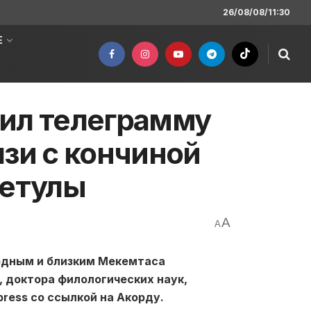
26/08/08/11:30
Е
вил телеграмму
язи с кончиной
етулы
A
A
одным и близким Мекемтаса
доктора филологических наук,
ress со ссылкой на Акорду.