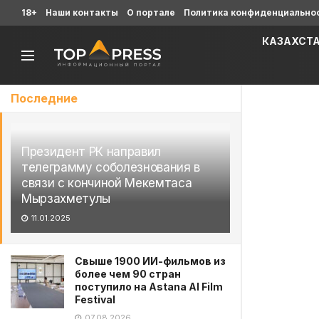
18+
Наши контакты
О портале
Политика конфиденциально
КАЗАХСТ
Последние
Президент РК направил
телеграмму соболезнования в
связи с кончиной Мекемтаса
Мырзахметулы
11.01.2025
Свыше 1900 ИИ-фильмов из
более чем 90 стран
поступило на Astana AI Film
Festival
07.08.2026