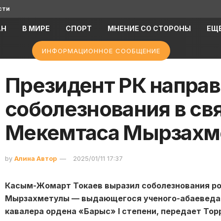
сти
АН
В МИРЕ
СПОРТ
МНЕНИЕ СО СТОРОНЫ
ЕЩ
ИНФОРМАЦИОННОЕ СООБЩЕНИЕ
Президент РК напра
соболезнования в св
Мекемтаса Мырзахм
by
Алина Автор
2025/01/11 17:37
Касым-Жомарт Токаев выразил соболезнования р
Мырзахметулы — выдающегося ученого-абаеведа, 
кавалера ордена «Барыс» I степени, передает Topp