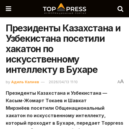
Президенты Казахстана и
Узбекистана посетили
хакатон по
искусственному
интеллекту в Бухаре
A
by
Адиль Калиев
2026/04/13 11:10
A
Президенты
Казахстана
и
Узбекистана —
Касым-Жомарт Токаев
и
Шавкат
Мирзиёев
посетили Общенациональный
хакатон по искусственному интеллекту,
который проходит в
Бухаре, передает Toppress