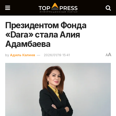
Президентом Фонда
«Dara» стала Алия
Адамбаева
A
by
Адиль Калиев
2026/01/19 15:41
A