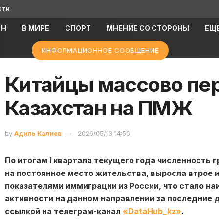
сти
АН
В МИРЕ
СПОРТ
МНЕНИЕ СО СТОРОНЫ
ЕЩ
ИНФОРМАЦИОННОЕ СООБЩЕНИЕ
Китайцы массово пе
Казахстан на ПМЖ
by
Адиль Калиев
2026/05/13 14:56
По итогам I квартала текущего года численность 
на постоянное место жительства, выросла втрое и
показателями иммиграции из России, что стало н
активности на данном направлении за последние д
ссылкой на телеграм-канал
«DataHub_kz»
.