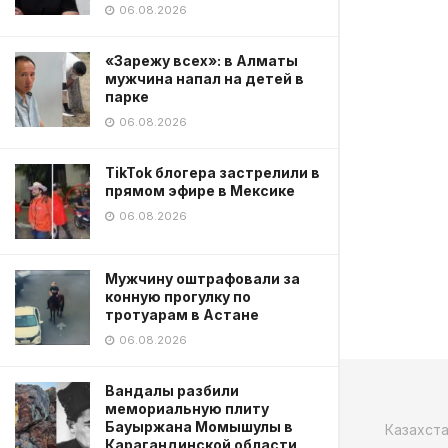
06.08.2026
«Зарежу всех»: в Алматы
мужчина напал на детей в
парке
06.08.2026
TikTok блогера застрелили в
прямом эфире в Мексике
06.08.2026
Мужчину оштрафовали за
конную прогулку по
тротуарам в Астане
06.08.2026
Вандалы разбили
мемориальную плиту
Бауыржана Момышулы в
Казахст
Карагандинской области