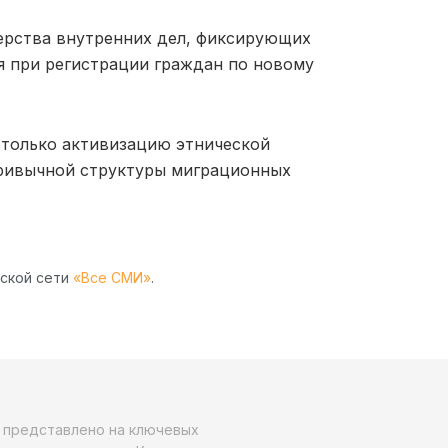
терства внутренних дел, фиксирующих
 при регистрации граждан по новому
 только активизацию этнической
ривычной структуры миграционных
рской сети
«Все СМИ»
.
о представлено на ключевых