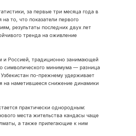
тистики, за первые три месяца года в
 на то, что показатели первого
ям, результаты последних двух лет
ойчивого тренда на оживление
м и Россией, традиционно занимающей
до символического минимума — разница
м Узбекистан по-прежнему удерживает
ря на наметившееся снижение динамики
стается практически однородным:
 нового места жительства кандасы чаще
лматы, а также прилегающие к ним