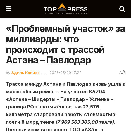
«Проблемный участок» за
миллиарды: что
происходит с трассой
Астана – Павлодар
A
by
Адиль Калиев
2026/05/29 17:22
A
Трасса между Астана и Павлодар вновь ушла в
масштабный ремонт. На участке KAZ04
«Астана – Шидерты – Павлодар – Успенка –
граница РФ» протяжённостью 22,576
километра стартовали работы стоимостью
почти 8 млрд тенге
(7 969 563 305,00
тенге)
.
Подрядчиком выступает ТОО «АЗА», а