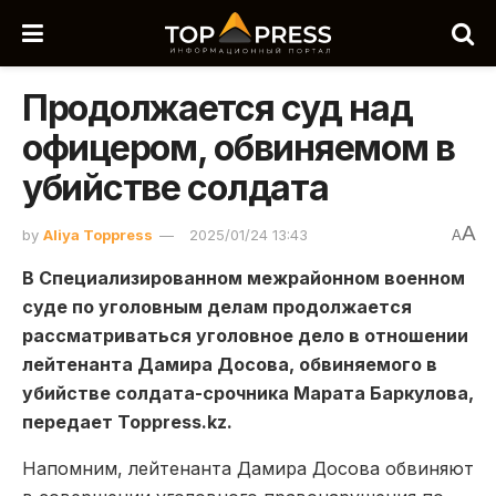
Продолжается суд над
офицером, обвиняемом в
убийстве солдата
A
by
Aliya Toppress
2025/01/24 13:43
A
В Специализированном межрайонном военном
суде по уголовным делам продолжается
рассматриваться уголовное дело в отношении
лейтенанта Дамира
Досова
, обвиняемого в
убийстве солдата-
срочника
Марата
Баркулова,
передает Toppress.kz.
Напомним, лей
тенанта Дамира
Досова
обвиняют