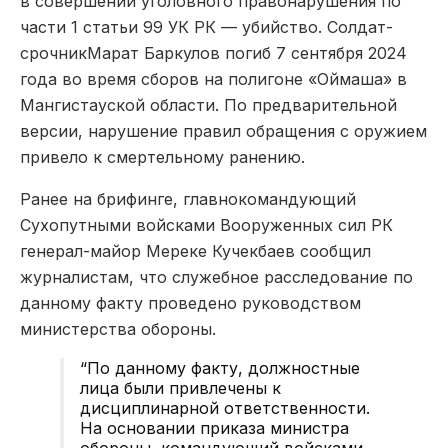
в совершении уголовного правонарушени
я по
части 1 статьи 99 УК РК —
убийство. Солдат-
срочник
Марат
Баркулов
погиб 7 сентября 2024
года во время сборов на полигоне «
Оймаша
» в
Мангистауской
области. По предварительной
версии, нарушение правил обращения с оружием
привело к смертельному ранению.
Ранее на брифинге, главнокомандующий
Сухопутными войсками Вооруженных сил РК
генерал-майор Мереке Кучекбаев сообщил
журналистам, что служебное расследование по
данному факту проведено руководством
министерства обороны.
“По данному факту, должностные
лица были привлечены к
дисциплинарной ответственности.
На основании приказа министра
обороны, командующий войсками