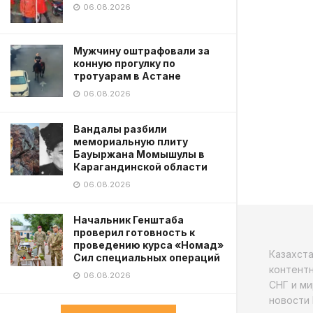
06.08.2026
Мужчину оштрафовали за
конную прогулку по
тротуарам в Астане
06.08.2026
Вандалы разбили
мемориальную плиту
Бауыржана Момышулы в
Карагандинской области
06.08.2026
Начальник Генштаба
проверил готовность к
проведению курса «Номад»
Казахст
Сил специальных операций
контентн
06.08.2026
СНГ и ми
новости 