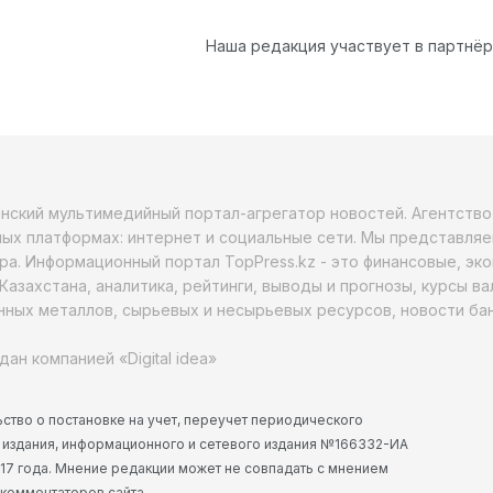
Наша редакция участвует в партнё
анский мультимедийный портал-агрегатор новостей. Агентств
ых платформах: интернет и социальные сети. Мы представляе
ра. Информационный портал TopPress.kz - это финансовые, эк
Казахстана, аналитика, рейтинги, выводы и прогнозы, курсы в
ных металлов, сырьевых и несырьевых ресурсов, новости бан
дан компанией «Digital idea»
ство о постановке на учет, переучет периодического
 издания, информационного и сетевого издания №166332-ИА
2017 года. Мнение редакции может не совпадать с мнением
 комментаторов сайта.