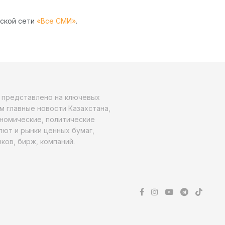
рской сети
«Все СМИ»
.
о представлено на ключевых
м главные новости Казахстана,
ономические, политические
алют и рынки ценных бумаг,
ков, бирж, компаний.