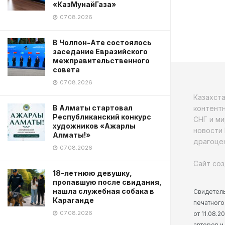
«КазМунайГаза»
07.08.2026
В Чолпон-Ате состоялось
заседание Евразийского
межправительственного
совета
07.08.2026
Казахст
В Алматы стартовал
контентн
Республиканский конкурс
СНГ и ми
художников «Ажарлы
новости 
Алматы!»
драгоцен
07.08.2026
Сайт соз
18-летнюю девушку,
пропавшую после свидания,
нашла служебная собака в
Свидетель
Караганде
печатного
07.08.2026
от 11.08.
авторов и