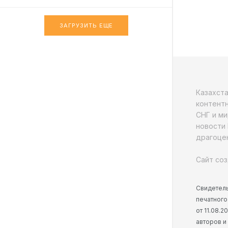
ЗАГРУЗИТЬ ЕЩЕ
Казахст
контентн
СНГ и ми
новости 
драгоцен
Сайт соз
Свидетель
печатного
от 11.08.
авторов и