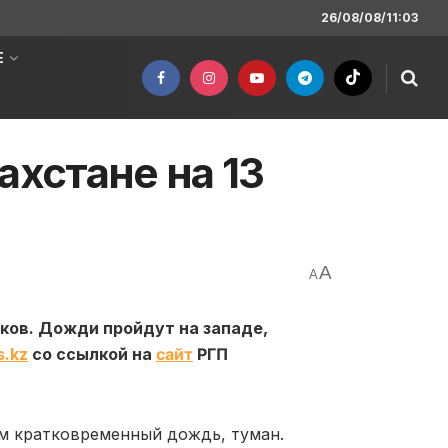
26/08/08/11:03
Е
ахстане на 13
A
A
ков. Дожди пройдут на западе,
s.kz
со ссылкой на
сайт
РГП
ём кратковременный дождь, туман.