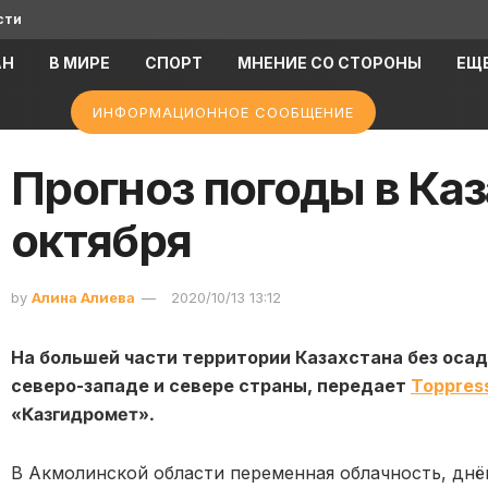
сти
АН
В МИРЕ
СПОРТ
МНЕНИЕ СО СТОРОНЫ
ЕЩ
ИНФОРМАЦИОННОЕ СООБЩЕНИЕ
Прогноз погоды в Каз
октября
by
Алина Алиева
2020/10/13 13:12
На большей части территории Казахстана без осад
северо-западе и севере страны, передает
Toppres
«Казгидромет».
В Акмолинской области переменная облачность, дн