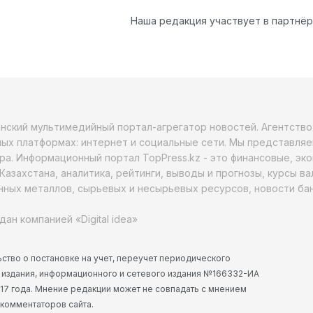
Наша редакция участвует в партнё
анский мультимедийный портал-агрегатор новостей. Агентств
ых платформах: интернет и социальные сети. Мы представляе
ра. Информационный портал TopPress.kz - это финансовые, эк
Казахстана, аналитика, рейтинги, выводы и прогнозы, курсы в
ных металлов, сырьевых и несырьевых ресурсов, новости бан
дан компанией «Digital idea»
ство о постановке на учет, переучет периодического
 издания, информационного и сетевого издания №166332-ИА
2017 года. Мнение редакции может не совпадать с мнением
 комментаторов сайта.